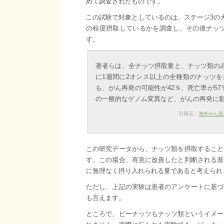
めて調査されたものです。
この試験で対象としているのは、ステージ3の
の程度摂取しているかを調査し、その後ナッ
す。
著者らは、全ナッツ摂取量と、ナッツ類の
に1週間に2オンス以上の全種類のナッツ
も、がん再発の可能性が42％、死亡率が5
の一般的なゲノム変異など、がんの再発に
引用元：
海外がん医
この研究データから、ナッツ類を摂取すること
す。この場合、有意に改善したと判断される基準
に無理なく摂り入れられる量であると考えられ
ただし、上記の実験は患者のアンケートに基づ
も言えます。
ところで、ピーナッツもナッツ類というイメー