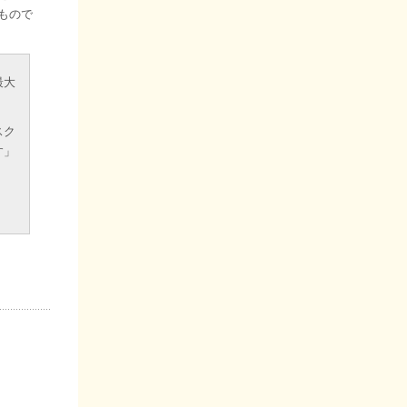
もので
最大
スク
す」