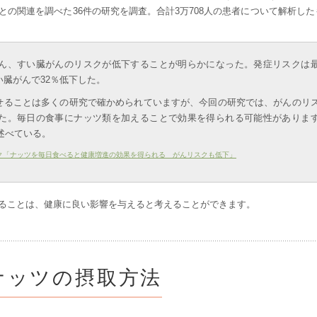
の関連を調べた36件の研究を調査。合計3万708人の患者について解析した
ん、すい臓がんのリスクが低下することが明らかになった。発症リスクは
い臓がんで32％低下した。
せることは多くの研究で確かめられていますが、今回の研究では、がんのリ
た。毎日の食事にナッツ類を加えることで効果を得られる可能性がありま
述べている。
ク「ナッツを毎日食べると健康増進の効果を得られる がんリスクも低下」
ることは、健康に良い影響を与えると考えることができます。
ナッツの摂取方法