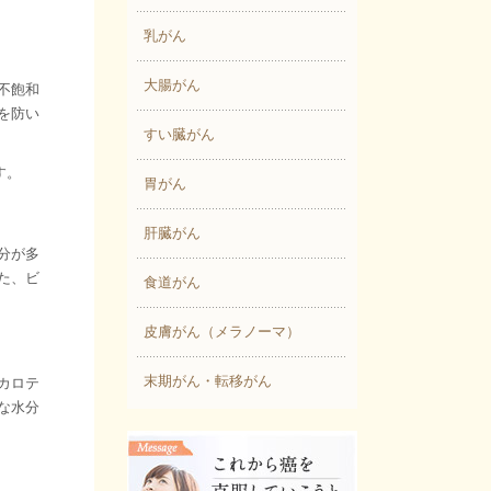
乳がん
大腸がん
不飽和
を防い
すい臓がん
す。
胃がん
肝臓がん
分が多
た、ビ
食道がん
皮膚がん（メラノーマ）
末期がん・転移がん
カロテ
な水分