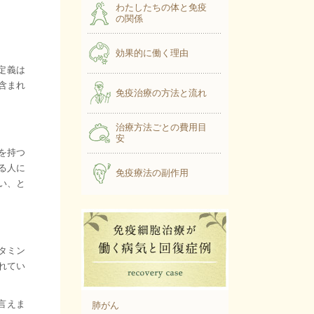
わたしたちの体と免疫
の関係
効果的に働く理由
定義は
含まれ
免疫治療の方法と流れ
治療方法ごとの費用目
安
を持つ
る人に
免疫療法の副作用
い、と
。
ビタミン
れてい
言えま
肺がん