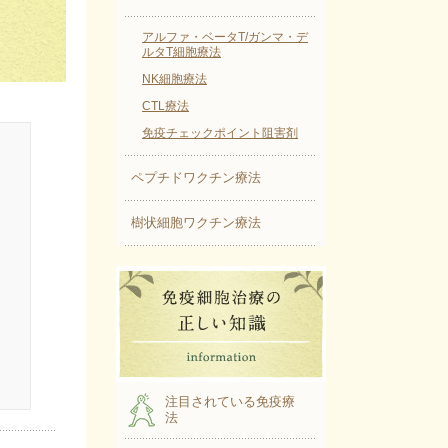
アルファ・ベータT/ガンマ・デ
ルタT細胞療法
NK細胞療法
CTL療法
免疫チェックポイント阻害剤
ペプチドワクチン療法
樹状細胞ワクチン療法
注目されている免疫療
法