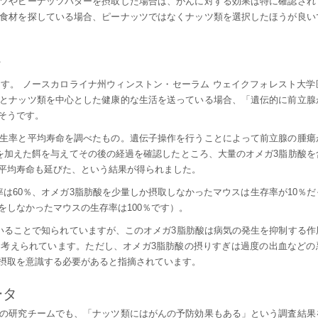
ツやピーナッツバターを摂取した場合は、がんに対する効果は特に確認され
食材を探している場合、ピーナッツではなくナッツ類を選択したほうが良い
タ
す。 ノースカロライナ州ウィンストン・セーラム ウェイクフォレスト大学
とナッツ類を中心とした健康的な生活を送っている場合、「遺伝的に前立腺
そうです。
生率と平均寿命を調べたもの。遺伝子操作を行うことによって前立腺の腫瘍
を加えた餌を与えてその後の経過を確認したところ、大量のオメガ3脂肪酸を
平均寿命も延びた、という結果が得られました。
は60％、オメガ3脂肪酸を少量しか摂取しなかったマウスは生存率が10％だ
をしなかったマウスの生存率は100％です）。
いることで知られていますが、このオメガ3脂肪酸は病気の発生を抑制する作
考えられています。ただし、オメガ3脂肪酸の摂りすぎは過度の出血などの
摂取を意識する必要があると指摘されています。
ータ
の研究チームでも、「ナッツ類にはがんの予防効果もある」という調査結果