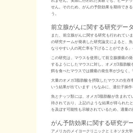
れません。実際に行われた実験でも、ピーナッ
せん。そのため、がんの予防効果を期待できる
う。
前立腺がんに関する研究デー
また、前立腺がんに関する研究も行われていま
の研究チームが発表した研究論文によると、魚
なりやすい人の死亡率を下げることができる」
この研究は、マウスを使用して前立腺腫瘍の発
するようにしたマウスに対し、オメガ3脂肪酸
餌を食べたマウスでは腫瘍の発生率が少なく、
大量のオメガ3脂肪酸を摂取したマウスの生存率
いう結果が出ています（ちなみに、遺伝子操作
魚とナッツ類には、オメガ3脂肪酸が含まれて
待されており、上記のような結果が得られたと
を及ぼす可能性も示唆されているため、適量の
がん予防効果に関する研究デ
アメリカのメイヨークリニックとミネソタ大学