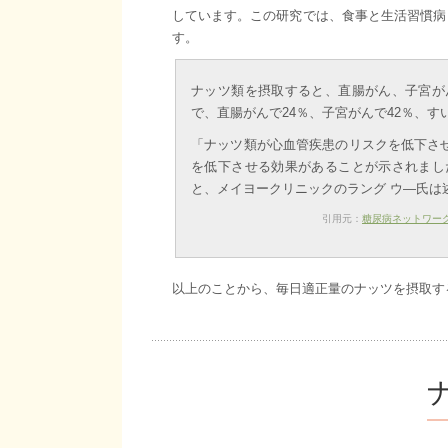
しています。この研究では、食事と生活習慣病と
す。
ナッツ類を摂取すると、直腸がん、子宮が
で、直腸がんで24％、子宮がんで42％、す
「ナッツ類が心血管疾患のリスクを低下さ
を低下させる効果があることが示されまし
と、メイヨークリニックのラング ウ―氏は
引用元：
糖尿病ネットワー
以上のことから、毎日適正量のナッツを摂取す