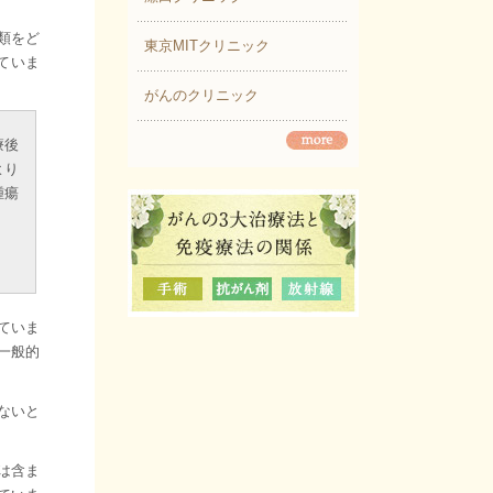
類をど
東京MITクリニック
ていま
がんのクリニック
療後
より
腫瘍
ていま
一般的
ないと
は含ま