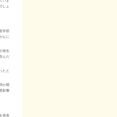
ていま
でしょ
医学部
がんに
が発生
含んだ
ったと
用が期
悪影響
を発表