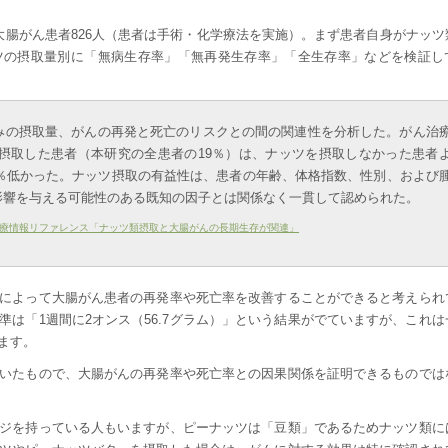
大腸がん患者826人（患者は手術・化学療法を実施）。まず患者自身がナッツ
ツの摂取量別に「無病生存率」「無再発生存率」「全生存率」などを検証し
みの摂取量、がんの再発と死亡のリスクとの間の関連性を分析した。がん治
を摂取した患者（本研究の全患者の19％）は、ナッツを摂取しなかった患者
7％低かった。ナッツ摂取の有益性は、患者の年齢、体格指数、性別、および
影響を与える可能性のある既知の因子とは関係なく一貫して認められた。
療情報リファレンス「ナッツ類摂取と大腸がんの長期生存が関連」
によって大腸がん患者の再発率や死亡率を改善することができると考えられ
は「1週間に2オンス（56.7グラム）」という結果がでていますが、これは
ます。
いたもので、大腸がんの再発率や死亡率との因果関係を証明できるものでは
ジを持っている人もいますが、ピーナッツは「豆類」であるためナッツ類に