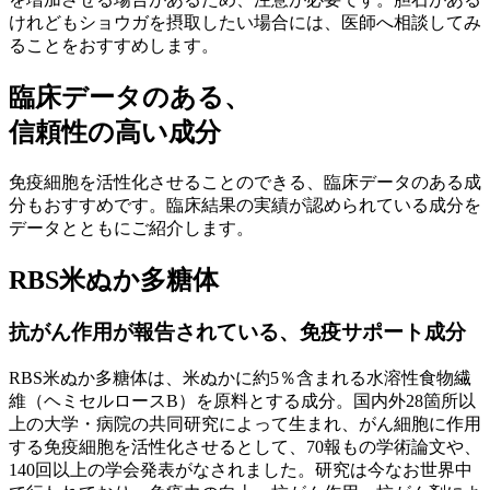
けれどもショウガを摂取したい場合には、医師へ相談してみ
ることをおすすめします。
臨床データのある、
信頼性の高い成分
免疫細胞を活性化させることのできる、臨床データのある成
分もおすすめです。
臨床結果の実績が認められている成分
を
データとともにご紹介します。
RBS米ぬか多糖体
抗がん作用が報告されている、免疫サポート成分
RBS米ぬか多糖体は、
米ぬかに約5％含まれる水溶性食物繊
維（ヘミセルロースB）を原料とする成分
。国内外28箇所以
上の大学・病院の共同研究によって生まれ、がん細胞に作用
する免疫細胞を活性化させるとして、70報もの学術論文や、
140回以上の学会発表がなされました。研究は今なお世界中