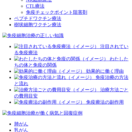
CTL療法
免疫チェックポイント阻害剤
ペプチドワクチン療法
樹状細胞ワクチン療法
注目されてい
る免疫療法
わたした
ちの体と免疫の関係
効果的に働く理由
免疫治療の方法
と流れ
治療方法ごと
の費用目安
免疫療法の副作用
肺がん
乳がん