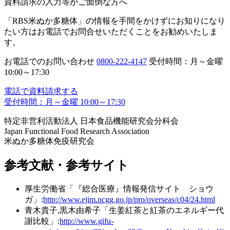
資料請求の入力等がご面倒な方へ
「RBS米ぬか多糖体」の情報を手間をかけずにお知りになり
たい方は
お電話でお問合せいただく
ことをお勧めいたしま
す。
お電話でのお問い合わせ
0800-222-4147
受付時間：月～金曜
10:00～17:30
電話で資料請求する
受付時間：月～金曜 10:00～17:30
特定非営利活動法人 日本食品機能研究会分科会
Japan Functional Food Research Association
米ぬか多糖体免疫研究会
参考文献・参考サイト
厚生労働省「『総合医療』情報発信サイト ショウ
ガ」:
http://www.ejim.ncgg.go.jp/pro/overseas/c04/24.html
青木貴子,黒木由希子「生姜紅茶と紅茶のエネルギー代
謝比較」:
http://www.gifu-