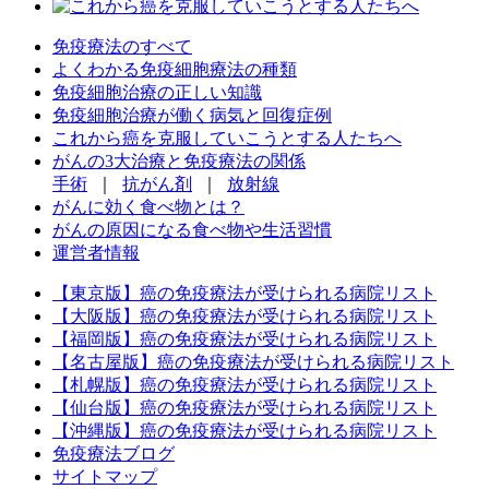
免疫療法のすべて
よくわかる免疫細胞療法の種類
免疫細胞治療の正しい知識
免疫細胞治療が働く病気と回復症例
これから癌を克服していこうとする人たちへ
がんの3大治療と免疫療法の関係
手術
｜
抗がん剤
｜
放射線
がんに効く食べ物とは？
がんの原因になる食べ物や生活習慣
運営者情報
【東京版】癌の免疫療法が受けられる病院リスト
【大阪版】癌の免疫療法が受けられる病院リスト
【福岡版】癌の免疫療法が受けられる病院リスト
【名古屋版】癌の免疫療法が受けられる病院リスト
【札幌版】癌の免疫療法が受けられる病院リスト
【仙台版】癌の免疫療法が受けられる病院リスト
【沖縄版】癌の免疫療法が受けられる病院リスト
免疫療法ブログ
サイトマップ