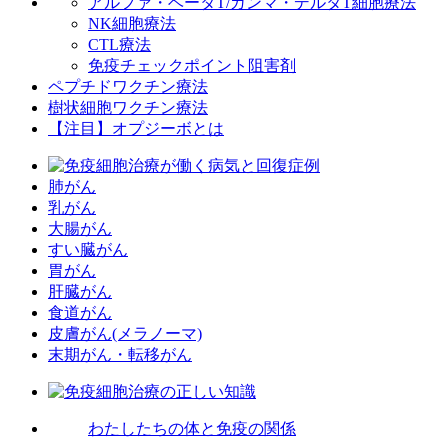
アルファ・ベータT/ガンマ・デルタT細胞療法
NK細胞療法
CTL療法
免疫チェックポイント阻害剤
ペプチドワクチン療法
樹状細胞ワクチン療法
【注目】オプジーボとは
肺がん
乳がん
大腸がん
すい臓がん
胃がん
肝臓がん
食道がん
皮膚がん(メラノーマ)
末期がん・転移がん
わたしたちの体と免疫の関係