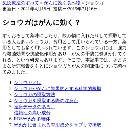
免疫療法のすべて
»
がんに効く食べ物
»
ショウガ
更新日：2021年4月15日
投稿日:2019年7月16日
ショウガはがんに効く？
すりおろして薬味にしたり、飲み物に入れたりして摂取して
いる人も多いショウガ。食用として用いられている一方、薬
用としても多く用いられています。このショウガには、強力
な殺菌効果や抗酸化作用があり、がんの予防に働きかけてく
れる、という研究もあります。そこで、本記事では、さまざ
まな研究報告をもとにショウガとがんの関連性について調べ
てみました。
ショウガとは
ショウガががんに効果的とする科学的根拠
ショウガの摂取方法
ショウガを摂取する際の注意点
臨床データのある、
信頼性の高い成分
RBS米ぬか多糖体
米ぬかに含まれる有用成分をサプリで摂取