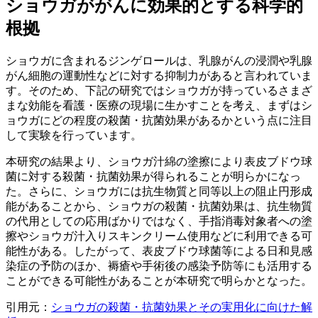
ショウガががんに効果的とする科学的
根拠
ショウガに含まれるジンゲロールは、乳腺がんの浸潤や乳腺
がん細胞の運動性などに対する抑制力があると言われていま
す。そのため、下記の研究ではショウガが持っているさまざ
まな効能を看護・医療の現場に生かすことを考え、まずはシ
ョウガにどの程度の殺菌・抗菌効果があるかという点に注目
して実験を行っています。
本研究の結果より、ショウガ汁綿の塗擦により表皮ブドウ球
菌に対する殺菌・抗菌効果が得られることが明らかになっ
た。さらに、ショウガには抗生物質と同等以上の阻止円形成
能があることから、ショウガの殺菌・抗菌効果は、抗生物質
の代用としての応用ばかりではなく、手指消毒対象者への塗
擦やショウガ汁入りスキンクリーム使用などに利用できる可
能性がある。したがって、表皮ブドウ球菌等による日和見感
染症の予防のほか、褥瘡や手術後の感染予防等にも活用する
ことができる可能性があることが本研究で明らかとなった。
引用元：
ショウガの殺菌・抗菌効果とその実用化に向けた解