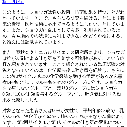
析（PDF）
このように、ショウガは強い殺菌・抗菌効果を持つことがわ
かっています。そこで、さらなる研究を続けることにより将
来の看護・医療技術に応用できるようにしたい、としていま
す。また、ショウガは食用としても多く利用されているた
め、胃や腸内での洗浄にも利用できないかどうか検討する、
と論文には記載されています。
また、爽秋会クリニカルサイエンス研究所により、ショウガ
は抗がん剤による吐き気を予防する可能性がある、という内
容が紹介されています。ここで紹介されている臨床試験の対
象となっているのは、化学療法後に吐き気を経験し、さらに
この後3サイクル以上の化学療法を受ける予定があるがん患
者644名です。この644名を4つのグループに分け、ショウガ
を投与しないグループと、残り3グループにはショウガを
0.5g／1.0g／1.5g投与するグループとし、吐き気に対する効
果を比較しました。
対象となった患者さんは90%が女性で，平均年齢53歳で，乳
がん66%，消化器がん6.5%，肺がん6.1%が主ながん腫のよう
です。 第2回サイクルと第3サイクルの吐き気の変化につい