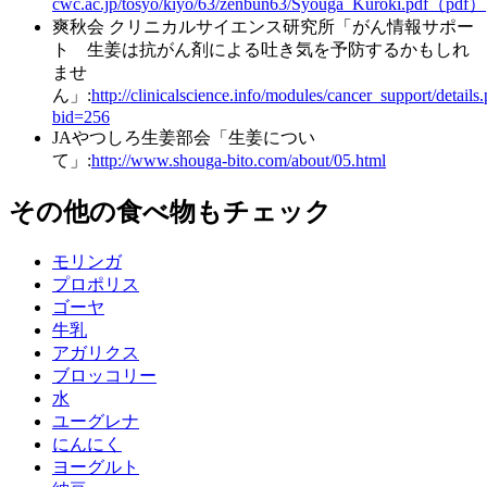
cwc.ac.jp/tosyo/kiyo/63/zenbun63/Syouga_Kuroki.pdf（pdf）
爽秋会 クリニカルサイエンス研究所「がん情報サポー
ト 生姜は抗がん剤による吐き気を予防するかもしれ
ませ
ん」:
http://clinicalscience.info/modules/cancer_support/details
bid=256
JAやつしろ生姜部会「生姜につい
て」:
http://www.shouga-bito.com/about/05.html
その他の食べ物もチェック
モリンガ
プロポリス
ゴーヤ
牛乳
アガリクス
ブロッコリー
水
ユーグレナ
にんにく
ヨーグルト