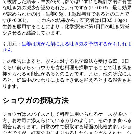
て検討した結果，生姜の投与群ではいずれも統計学的に有意
な吐き気の減少が認められたようですが(P=0.003)，最も効果
が認められたのは，生姜0.5g，1.0g投与群であるとのことで
す(P<0.001)。 これらの結果から，研究者は1日0.5-1.0gの
生姜を服用することにより，化学療法の第1日目の吐き気減
少させると結論しています。
引用元：
生姜は抗がん剤による吐き気を予防するかもしれま
せん
この報告によると、がんに対する化学療法を受ける際、3日
くらい前からショウガを含む料理を摂取することで吐き気を
抑えられる可能性があるとのことです。また、他の研究によ
ると、妊娠中のつわりによる吐き気を抑えるとする報告もあ
ります。
ショウガの摂取方法
ショウガはスパイスとして料理に用いられるケースが多い一
方、お寿司に添えられているガリのように、そのまま食べる
場合もあります。日常の中で摂取する場面の比較的多いショ
ウガですが、紅茶の中にすりおろしたショウガを入れた、シ