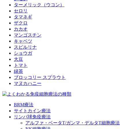
ターメリック（ウコン）
セロリ
タマネギ
ザクロ
カカオ
マンゴスチン
キャベツ
スピルリナ
ショウガ
大豆
トマト
緑茶
ブロッコリー スプラウト
マヌカハニー
BRM療法
サイトカイン療法
リンパ球免疫療法
アルファ・ベータT/ガンマ・デルタT細胞療法
NK細胞療法