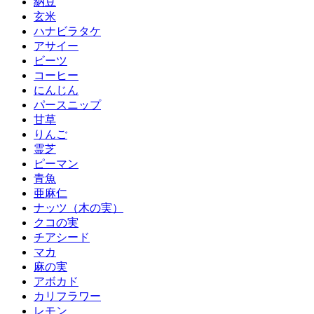
納豆
玄米
ハナビラタケ
アサイー
ビーツ
コーヒー
にんじん
パースニップ
甘草
りんご
霊芝
ピーマン
青魚
亜麻仁
ナッツ（木の実）
クコの実
チアシード
マカ
麻の実
アボカド
カリフラワー
レモン