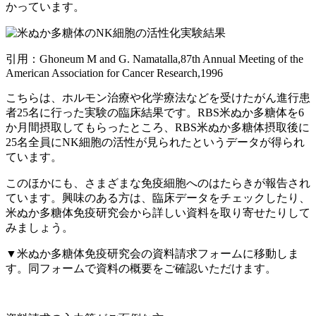
かっています。
引用：Ghoneum M and G. Namatalla,87th Annual Meeting of the
American Association for Cancer Research,1996
こちらは、ホルモン治療や化学療法などを受けたがん進行患
者25名に行った実験の臨床結果です。RBS米ぬか多糖体を6
か月間摂取してもらったところ、
RBS米ぬか多糖体摂取後に
25名全員にNK細胞の活性が見られた
というデータが得られ
ています。
このほかにも、さまざまな免疫細胞へのはたらきが報告され
ています。興味のある方は、臨床データをチェックしたり、
米ぬか多糖体免疫研究会から詳しい資料を取り寄せたりして
みましょう。
▼米ぬか多糖体免疫研究会の資料請求フォームに移動しま
す。同フォームで資料の概要をご確認いただけます。