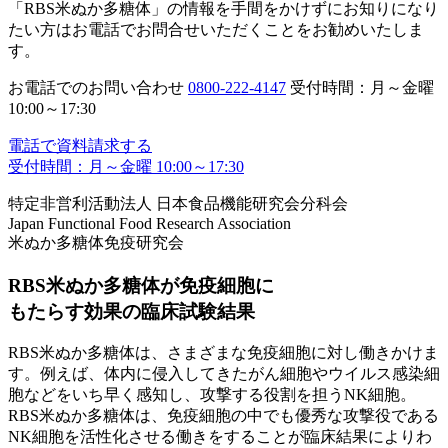
「RBS米ぬか多糖体」の情報を手間をかけずにお知りになり
たい方は
お電話でお問合せいただく
ことをお勧めいたしま
す。
お電話でのお問い合わせ
0800-222-4147
受付時間：月～金曜
10:00～17:30
電話で資料請求する
受付時間：月～金曜 10:00～17:30
特定非営利活動法人 日本食品機能研究会分科会
Japan Functional Food Research Association
米ぬか多糖体免疫研究会
RBS米ぬか多糖体が免疫細胞に
もたらす効果の臨床試験結果
RBS米ぬか多糖体は、さまざまな免疫細胞に対し働きかけま
す。例えば、体内に侵入してきたがん細胞やウイルス感染細
胞などをいち早く感知し、攻撃する役割を担うNK細胞。
RBS米ぬか多糖体は、免疫細胞の中でも優秀な攻撃役である
NK細胞を活性化させる働き
をすることが臨床結果によりわ