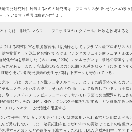
機能開発研究所に所属する5名の研究者は、プロポリスが持つがんへの効果
告しています（番号は編者が付記）。
 al. 1989）らは，胆ガンマウスに，プロポリスのエタノール抽出物を投与すると
 細胞に対する増殖阻害と細胞傷害作用を指標として，ブラジル産プロポリスの
，活性物質として既知化合物であるケルセチンとカフェイン酸フェネチルエ
化合物を単離した（Matsuno, 1995）．ケルセチンは，細胞の増殖を，
たらきがある．また，高濃度になるとガン細胞を死滅させるようにさようす
生腫瘍や発ガン剤誘発腫瘍の発生を抑制するデータも得られている．
士らのグループは，カフェイン酸フェネチルエステルと，その誘導体であるカフ
メチルエステルを化学合成し，それらの作用について報告している．（中略
ガン剤，ジメチルアミノビスフェニルが，サルモレラ菌に突然変異をおこさ
 細胞の増殖や，その DNA，RNA，タンパク合成を抑制する．ガン細胞で高い
や，チロシンキナーゼの活性を阻害する．
について報告している．アルテピリン C は通常用いられる抗ガン剤に比べる
ど見られない．また，培養細胞を使ったin vitro の実験ではヒトの各種ガ
 24 時間処理するとほとんどの細胞が死滅する．これは，DNA 合成を阻害してアポ