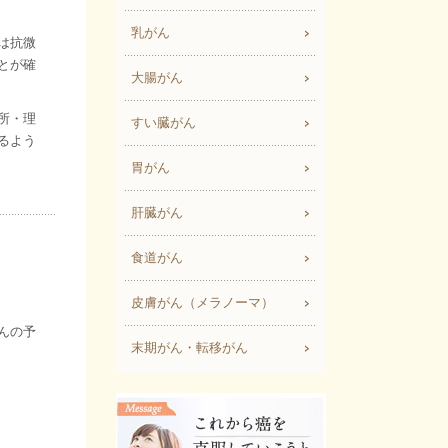
乳がん
は抗微
とが確
大腸がん
所・理
すい臓がん
るよう
胃がん
肝臓がん
食道がん
皮膚がん（メラノーマ）
んの予
末期がん・転移がん