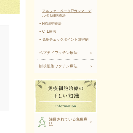
アルファ・ベータT/ガンマ・デ
ルタT細胞療法
NK細胞療法
CTL療法
免疫チェックポイント阻害剤
ペプチドワクチン療法
樹状細胞ワクチン療法
注目されている免疫療
法