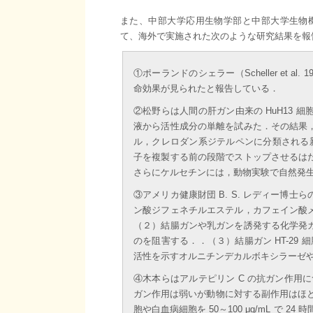
また、中部大学応用生物学部と中部大学生物
て、海外で実施された次のような研究結果を報
①ポーランドのシェラー（Scheller et
命効果が見られたと報告している．
②松野らは人間の肝ガン由来の HuH13
液から活性成分の単離を試みた．その結果
ル，クレロダン系ジテルペンに分類される新規
子を複製する前の段階でストップさせるは
さらにケルセチンには，動物実験で自然発
③アメリカ健康財団 B. S. レディー博
ン酸ジフェネチルエステル，カフェイン酸
（２）結腸ガンや乳ガンを誘発する化学発
のを阻害する．．（３）結腸ガン HT-29
活性を示すオルニチンデカルボキシラーゼ
④木本らはアルテピリン C の抗ガン作用
ガン作用は弱いが動物に対する副作用はほとん
胞や白血病細胞を 50～100 μg/mL で