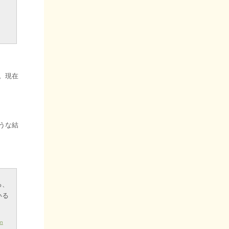
。現在
うな結
ろ、
いる
on