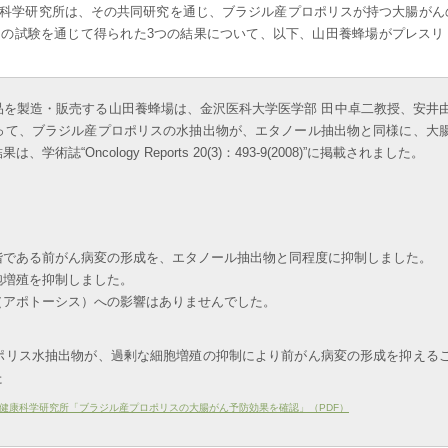
科学研究所は、その共同研究を通じ、ブラジル産プロポリスが持つ大腸がん
の試験を通じて得られた3つの結果について、以下、山田養蜂場がプレスリ
品を製造・販売する山田養蜂場は、金沢医科大学医学部 田中卓二教授、安井
って、ブラジル産プロポリスの水抽出物が、エタノール抽出物と同様に、大
“Oncology Reports 20(3)：493-9(2008)”に掲載されました。
階である前がん病変の形成を、エタノール抽出物と同程度に抑制しました。
胞増殖を抑制しました。
（アポトーシス）への影響はありませんでした。
ポリス水抽出物が、過剰な細胞増殖の抑制により前がん病変の形成を抑える
た
健康科学研究所「ブラジル産プロポリスの大腸がん予防効果を確認」（PDF）