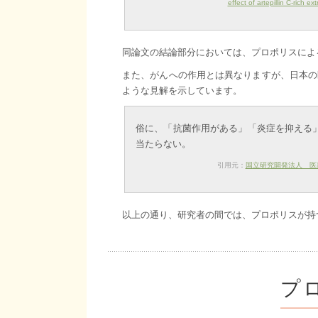
effect of artepillin C-rich 
同論文の結論部分においては、プロポリスによ
また、がんへの作用とは異なりますが、日本の
ような見解を示しています。
俗に、「抗菌作用がある」「炎症を抑える
当たらない。
引用元：
国立研究開発法人 医
以上の通り、研究者の間では、プロポリスが持
プ