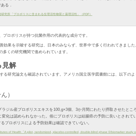
である．
発研究所「プロポリスに含まれる生理活性物質と薬理活性」（PDF）
は、プロポリスが持つ抗菌作用の代表的な成分です。
善効果を示唆する研究は、日本のみならず、世界中で多く行われてきました
の多くの研究機関で進められています。
る見解
する研究論文も確認されています。アメリカ国立医学図書館には、以下のよ
せん）
ラジル産プロポリスエキスを100,g×3個、3か月間にわたり摂取させたとこ
に変化は認められなかった。俗にプロポリスは結腸癌の予防に良いとされて
するプロポリスによる予防効果は確認できていない。
titutes of Health「A pilot, randomized, placebo-controlled, double-blind phase 0/biomarker study 