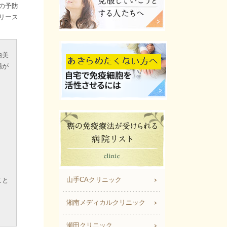
の予防
リース
由美
腸が
山手CAクリニック
こと
湘南メディカルクリニック
瀬田クリニック