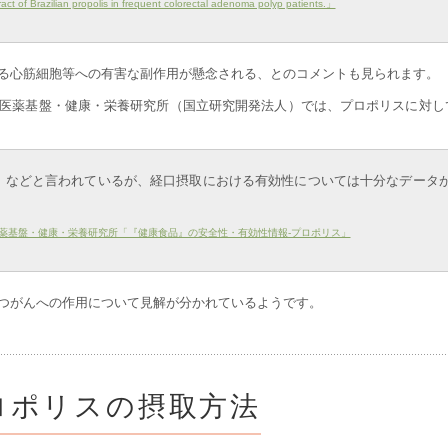
extract of Brazilian propolis in frequent colorectal adenoma polyp patients.」
る心筋細胞等への有害な副作用が懸念される、とのコメントも見られます。
医薬基盤・健康・栄養研究所（国立研究開発法人）では、プロポリスに対し
」などと言われているが、経口摂取における有効性については十分なデータ
薬基盤・健康・栄養研究所「『健康食品』の安全性・有効性情報-プロポリス」
つがんへの作用について見解が分かれているようです。
ロポリスの摂取方法