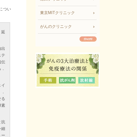
につい
東京MITクリニック
がんのクリニック
，延
抽出
ステ
遺伝
る．
ェイ
）．
せる
酵素
と抗
ン細
トー