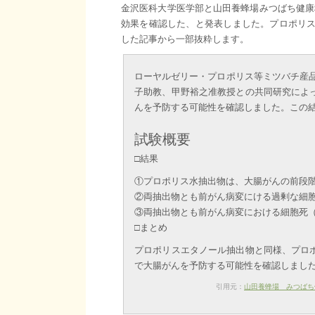
金沢医科大学医学部と山田養蜂場みつばち健康
効果を確認した、と発表しました。プロポリス
した記事から一部抜粋します。
ローヤルゼリー・プロポリス等ミツバチ産
子助教、甲野裕之准教授との共同研究によ
んを予防する可能性を確認しました。この結果は、学術誌
試験概要
□結果
①プロポリス水抽出物は、大腸がんの前段
②両抽出物とも前がん病変にける過剰な細
③両抽出物とも前がん病変における細胞死
□まとめ
プロポリスエタノール抽出物と同様、プロ
で大腸がんを予防する可能性を確認しまし
引用元：
山田養蜂場 みつばち