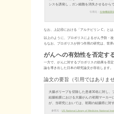
シスを誘発し，ガン細胞を消失させるから
引用元：
生物機能開
なお、上記④における「アルテピリン C」と
以上のように、プロポリスによるがん予防・改
もなお、プロポリスが持つ作用の研究は、世界
がんへの有効性を否定す
一方で、がんに対するプロポリスの効果を否定
論を導き出した日本の研究論文が存在します。
論文の要旨（引用ではありま
大腸ポリープを切除した患者30名に対し、ブ
結腸粘膜における大腸がんの初期マーカー
が、当研究においては、初期の結腸癌に対
参照元：
US National Library of Medicine National Ins