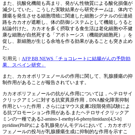
また、抗酸化機能も高まり、発がん性物質による酸化損傷が
減少していた。こうした実験結果から研究チームは、体内で
腫瘍を発生させる細胞増殖に関連した細胞シグナルの伝達経
路をカカオが遮断し、体の防御システムとして機能しうると
結論付けた。カカオを多く摂取する食生活は老化細胞や不健
康な細胞が自然死する「アポトーシス（機能的細胞死）」を
促し、新細胞が生じる余地を作る効果があることも突き止め
た。
引用元：
AFP BB NEWS「チョコレートに結腸がんの予防効
果、スペイン研究」
また、カカオポリフェノールの作用に関して、乳腺腫瘍の抑
制作用があることが報告されています。
カカオポリフェノールの抗がん作用については，ヘテロサイ
クリックアミンに対する抗変異原作用，DNA酸化障害抑制
作用といった作用，さらにはマウス皮膚2段階発癌試験によ
る抗プロモーション作用がある.またヘテロサイクリックア
ミンの一種である2-amino-1-methyl-6-phenylimidazo[4,5-b]
pyridine(PhIP)による乳腺発がんモデルにおいて，カカオポリ
フェノールの投与が乳腺腫瘍生成に抑制的な作用を示すこ