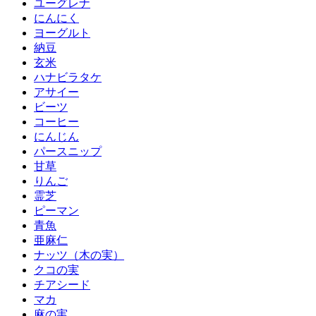
ユーグレナ
にんにく
ヨーグルト
納豆
玄米
ハナビラタケ
アサイー
ビーツ
コーヒー
にんじん
パースニップ
甘草
りんご
霊芝
ピーマン
青魚
亜麻仁
ナッツ（木の実）
クコの実
チアシード
マカ
麻の実