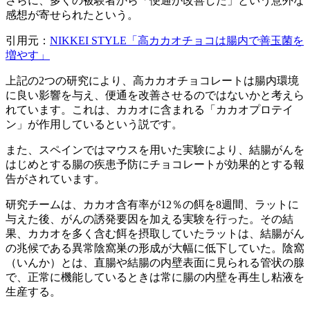
さらに、多くの被験者から「便通が改善した」という意外な
感想が寄せられたという。
引用元：
NIKKEI STYLE「高カカオチョコは腸内で善玉菌を
増やす」
上記の2つの研究により、高カカオチョコレートは腸内環境
に良い影響を与え、便通を改善させるのではないかと考えら
れています。これは、カカオに含まれる「カカオプロテイ
ン」が作用しているという説です。
また、スペインではマウスを用いた実験により、結腸がんを
はじめとする腸の疾患予防にチョコレートが効果的とする報
告がされています。
研究チームは、カカオ含有率が12％の餌を8週間、ラットに
与えた後、がんの誘発要因を加える実験を行った。その結
果、カカオを多く含む餌を摂取していたラットは、結腸がん
の兆候である異常陰窩巣の形成が大幅に低下していた。陰窩
（いんか）とは、直腸や結腸の内壁表面に見られる管状の腺
で、正常に機能しているときは常に腸の内壁を再生し粘液を
生産する。