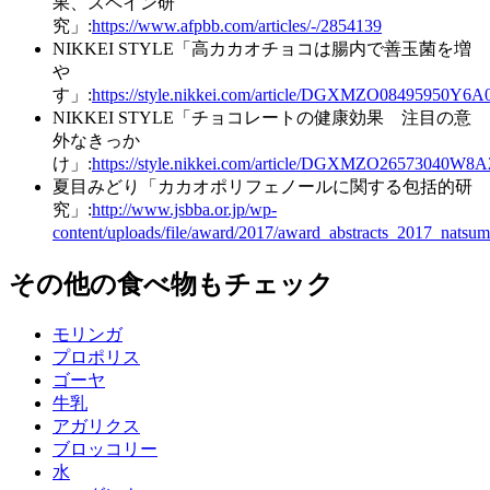
果、スペイン研
究」:
https://www.afpbb.com/articles/-/2854139
NIKKEI STYLE「高カカオチョコは腸内で善玉菌を増
や
す」:
https://style.nikkei.com/article/DGXMZO08495950Y6
NIKKEI STYLE「チョコレートの健康効果 注目の意
外なきっか
け」:
https://style.nikkei.com/article/DGXMZO26573040W8
夏目みどり「カカオポリフェノールに関する包括的研
究」:
http://www.jsbba.or.jp/wp-
content/uploads/file/award/2017/award_abstracts_2017_nat
その他の食べ物もチェック
モリンガ
プロポリス
ゴーヤ
牛乳
アガリクス
ブロッコリー
水