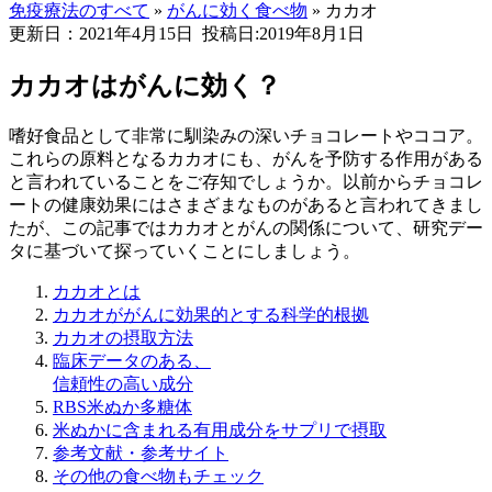
免疫療法のすべて
»
がんに効く食べ物
»
カカオ
更新日：2021年4月15日
投稿日:2019年8月1日
カカオはがんに効く？
嗜好食品として非常に馴染みの深いチョコレートやココア。
これらの原料となるカカオにも、がんを予防する作用がある
と言われていることをご存知でしょうか。以前からチョコレ
ートの健康効果にはさまざまなものがあると言われてきまし
たが、この記事ではカカオとがんの関係について、研究デー
タに基づいて探っていくことにしましょう。
カカオとは
カカオががんに効果的とする科学的根拠
カカオの摂取方法
臨床データのある、
信頼性の高い成分
RBS米ぬか多糖体
米ぬかに含まれる有用成分をサプリで摂取
参考文献・参考サイト
その他の食べ物もチェック