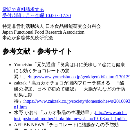
電話で資料請求する
受付時間：月～金曜 10:00～17:30
特定非営利活動法人 日本食品機能研究会分科会
Japan Functional Food Research Association
米ぬか多糖体免疫研究会
参考文献・参考サイト
Yomeishu「元気通信「良薬は口に美味し？恋にも健康
にも効くチョコレートの驚
異！」:
https://www.yomeishu.co.jp/genkigenki/feature/130129
zakzak「高カカオチョコが腸内フローラ整える 『酪
酸の増加、日本で初めて確認』 大腸がんなどの予防
効果に期
待」:
https://www.zakzak.co.jp/society/domestic/news/2016
n1.htm
水野 かおり「カカオ製品の生理効果」:
http://www.aichi-
inst.jp/shokuhin/other/shokuhin_news/s_no19_03.pdf（pdf）
AFP BB NEWS「チョコレートに結腸がんの予防効