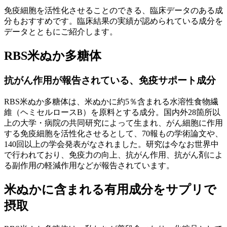
免疫細胞を活性化させることのできる、臨床データのある成
分もおすすめです。
臨床結果の実績が認められている成分
を
データとともにご紹介します。
RBS米ぬか多糖体
抗がん作用が報告されている、免疫サポート成分
RBS米ぬか多糖体は、
米ぬかに約5％含まれる水溶性食物繊
維（ヘミセルロースB）を原料とする成分
。国内外28箇所以
上の大学・病院の共同研究によって生まれ、がん細胞に作用
する免疫細胞を活性化させるとして、70報もの学術論文や、
140回以上の学会発表がなされました。研究は今なお世界中
で行われており、
免疫力の向上、抗がん作用、抗がん剤によ
る副作用の軽減作用
などが報告されています。
米ぬかに含まれる有用成分をサプリで
摂取