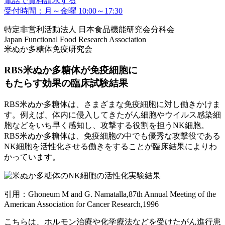
電話で資料請求する
受付時間：月～金曜 10:00～17:30
特定非営利活動法人 日本食品機能研究会分科会
Japan Functional Food Research Association
米ぬか多糖体免疫研究会
RBS米ぬか多糖体が免疫細胞に
もたらす効果の臨床試験結果
RBS米ぬか多糖体は、さまざまな免疫細胞に対し働きかけま
す。例えば、体内に侵入してきたがん細胞やウイルス感染細
胞などをいち早く感知し、攻撃する役割を担うNK細胞。
RBS米ぬか多糖体は、免疫細胞の中でも優秀な攻撃役である
NK細胞を活性化させる働き
をすることが臨床結果によりわ
かっています。
引用：Ghoneum M and G. Namatalla,87th Annual Meeting of the
American Association for Cancer Research,1996
こちらは、ホルモン治療や化学療法などを受けたがん進行患