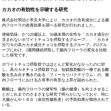
カカオの有効性を示唆する研究
株式会社明治と帝京大学により、カカオの含有成分による腸
内フローラの改善効果を調べる研究が行われました。
便秘気味、かつ20歳以上、50歳未満の女性を「カカオ成分が
含まれないホワイトチョコを摂取するグループ」、「カカオ
分72％の高カカオ成分チョコを摂取するグループ」の2グル
ープにわけ、2週間継続摂取して腸内フローラの変化を比較
した研究です。
ホワイトチョコ摂取群ではほとんど変化がなかったのに対
し、高カカオチョコ摂取群では、短鎖脂肪酸の一種である酪
酸を生み出す働きのある「フィーカリバクテリウム」の、腸
内フローラにおける占有率の有意な上昇が認められた。
酪酸は、腸内フローラの健常性（腸の健康）を向上させるこ
とがこれまでのさまざまな研究で明らかになっており、特に
大腸がんやＩＢＤ（炎症性腸疾患）の予防効果が期待されて
いる。