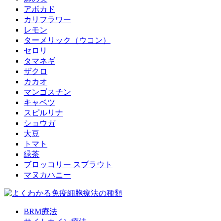
アボカド
カリフラワー
レモン
ターメリック（ウコン）
セロリ
タマネギ
ザクロ
カカオ
マンゴスチン
キャベツ
スピルリナ
ショウガ
大豆
トマト
緑茶
ブロッコリー スプラウト
マヌカハニー
BRM療法