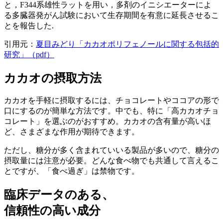
と，F344系雄性ラットを用い，多剤のイニシエーターによ
る多臓器発がん試験において生存期間を有意に延長させるこ
とを報告した.
引用元：
夏目みどり「カカオポリフェノールに関する包括的
研究」（pdf）
カカオの摂取方法
カカオを手軽に摂取するには、チョコレートやココアの形で
口にするのが簡単な方法です。中でも、特に「高カカオチョ
コレート」を選ぶのがおすすめ。カカオの含有量が高いほ
ど、さまざまな作用が期待できます。
ただし、糖分が多く含まれていいる製品が多いので、糖分の
摂取量には注意が必要。どんな食べ物でも共通して言えるこ
とですが、「食べ過ぎ」は禁物です。
臨床データのある、
信頼性の高い成分