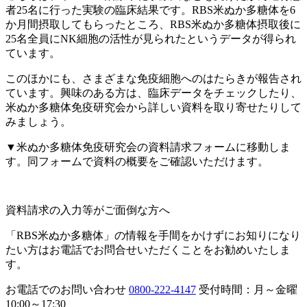
者25名に行った実験の臨床結果です。RBS米ぬか多糖体を6
か月間摂取してもらったところ、
RBS米ぬか多糖体摂取後に
25名全員にNK細胞の活性が見られた
というデータが得られ
ています。
このほかにも、さまざまな免疫細胞へのはたらきが報告され
ています。興味のある方は、臨床データをチェックしたり、
米ぬか多糖体免疫研究会から詳しい資料を取り寄せたりして
みましょう。
▼米ぬか多糖体免疫研究会の資料請求フォームに移動しま
す。同フォームで資料の概要をご確認いただけます。
資料請求の入力等がご面倒な方へ
「RBS米ぬか多糖体」の情報を手間をかけずにお知りになり
たい方は
お電話でお問合せいただく
ことをお勧めいたしま
す。
お電話でのお問い合わせ
0800-222-4147
受付時間：月～金曜
10:00～17:30