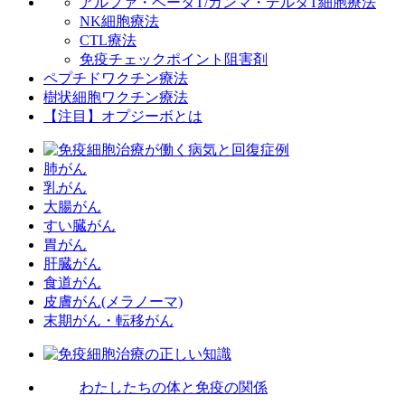
アルファ・ベータT/ガンマ・デルタT細胞療法
NK細胞療法
CTL療法
免疫チェックポイント阻害剤
ペプチドワクチン療法
樹状細胞ワクチン療法
【注目】オプジーボとは
肺がん
乳がん
大腸がん
すい臓がん
胃がん
肝臓がん
食道がん
皮膚がん(メラノーマ)
末期がん・転移がん
わたしたちの体と免疫の関係