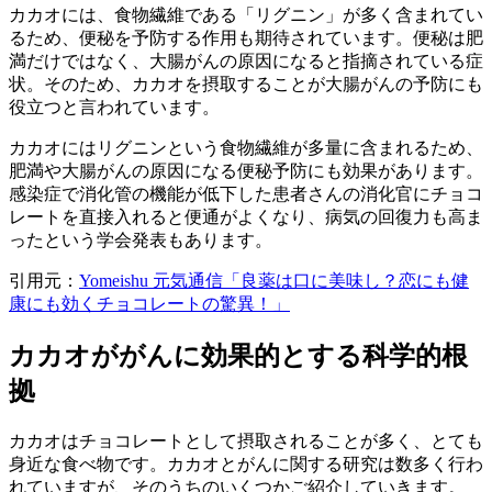
カカオには、食物繊維である「リグニン」が多く含まれてい
るため、便秘を予防する作用も期待されています。便秘は肥
満だけではなく、大腸がんの原因になると指摘されている症
状。そのため、カカオを摂取することが大腸がんの予防にも
役立つと言われています。
カカオにはリグニンという食物繊維が多量に含まれるため、
肥満や大腸がんの原因になる便秘予防にも効果があります。
感染症で消化管の機能が低下した患者さんの消化官にチョコ
レートを直接入れると便通がよくなり、病気の回復力も高ま
ったという学会発表もあります。
引用元：
Yomeishu 元気通信「良薬は口に美味し？恋にも健
康にも効くチョコレートの驚異！」
カカオががんに効果的とする科学的根
拠
カカオはチョコレートとして摂取されることが多く、とても
身近な食べ物です。カカオとがんに関する研究は数多く行わ
れていますが、そのうちのいくつかご紹介していきます。