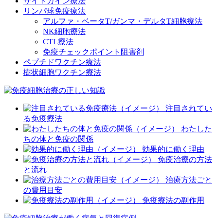
サイトカイン療法
リンパ球免疫療法
アルファ・ベータT/ガンマ・デルタT細胞療法
NK細胞療法
CTL療法
免疫チェックポイント阻害剤
ペプチドワクチン療法
樹状細胞ワクチン療法
注目されてい
る免疫療法
わたした
ちの体と免疫の関係
効果的に働く理由
免疫治療の方法
と流れ
治療方法ごと
の費用目安
免疫療法の副作用