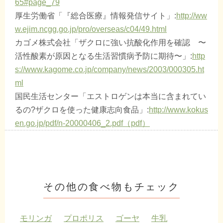
65#page_79
厚生労働省「『総合医療』情報発信サイト」:
http://ww
w.ejim.ncgg.go.jp/pro/overseas/c04/49.html
カゴメ株式会社「ザクロに強い抗酸化作用を確認 〜
活性酸素が原因となる生活習慣病予防に期待〜」:
http
s://www.kagome.co.jp/company/news/2003/000305.ht
ml
国民生活センター「エストロゲンは本当に含まれてい
るの?ザクロを使った健康志向食品」:
http://www.kokus
en.go.jp/pdf/n-20000406_2.pdf（pdf）
その他の食べ物もチェック
モリンガ
プロポリス
ゴーヤ
牛乳