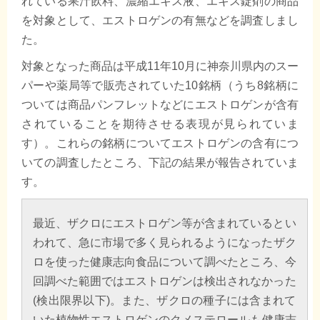
れている果汁飲料、濃縮エキス液、エキス錠剤の商品
を対象として、エストロゲンの有無などを調査しまし
た。
対象となった商品は平成11年10月に神奈川県内のスー
パーや薬局等で販売されていた10銘柄（うち8銘柄に
ついては商品パンフレットなどにエストロゲンが含有
されていることを期待させる表現が見られていま
す）。これらの銘柄についてエストロゲンの含有につ
いての調査したところ、下記の結果が報告されていま
す。
最近、ザクロにエストロゲン等が含まれているとい
われて、急に市場で多く見られるようになったザク
ロを使った健康志向食品について調べたところ、今
回調べた範囲ではエストロゲンは検出されなかった
(検出限界以下)。また、ザクロの種子には含まれて
いた植物性エストロゲンのクメステロールも健康志