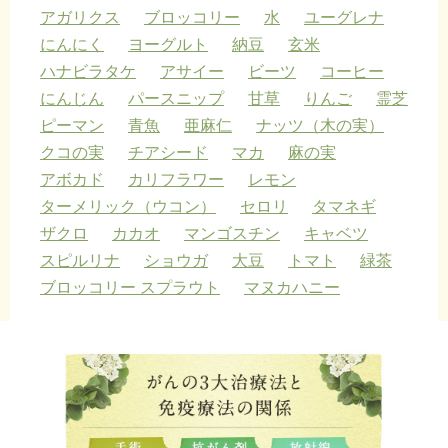
アガリクス
ブロッコリー
水
ユーグレナ
にんにく
ヨーグルト
納豆
玄米
ハナビラタケ
アサイー
ビーツ
コーヒー
にんじん
パースニップ
甘草
りんご
霊芝
ピーマン
青魚
亜麻仁
ナッツ（木の実）
クコの実
チアシード
マカ
麻の実
アボカド
カリフラワー
レモン
ターメリック（ウコン）
セロリ
タマネギ
ザクロ
カカオ
マンゴスチン
キャベツ
スピルリナ
ショウガ
大豆
トマト
緑茶
ブロッコリー スプラウト
マヌカハニー