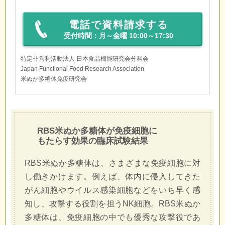
電話で資料請求する
受付時間：月～金曜 10:00～17:30
特定非営利活動法人 日本食品機能研究会分科会
Japan Functional Food Research Association
米ぬか多糖体免疫研究会
RBS米ぬか多糖体が免疫細胞に
もたらす効果の臨床試験結果
RBS米ぬか多糖体は、さまざまな免疫細胞に対
し働きかけます。例えば、体内に侵入してきた
がん細胞やウイルス感染細胞などをいち早く感
知し、攻撃する役割を担うNK細胞。RBS米ぬか
多糖体は、免疫細胞の中でも優秀な攻撃役であ