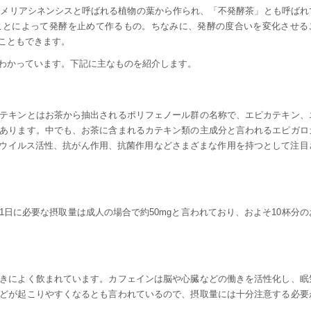
。カメリアシネンシスと呼ばれる植物の葉から作られ、「不発酵茶」とも呼ばれ
ことによって発酵を止めて作るもの。ちなみに、発酵の度合いを変化させる
こともできます。
わかっています。下記に主なものを紹介します。
テキンとはお茶から抽出されるポリフェノール群の名称で、エピカテキン、
あります。中でも、お茶に含まれるカテキン類の主成分と言われるエピガロ
抗ウイルス活性、抗がん作用、抗菌作用などさまざまな作用を持つとして注目
日に必要な摂取量は成人の場合で約50mgと言われており、およそ10杯分の
きによく飲まれています。カフェインは脳や心臓などの働きを活性化し、眠
どが起こりやすくなるとも言われているので、摂取量には十分注意する必要