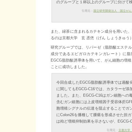
のグループと１杯以上のグループに分けて
引用元：
国立研究開発法人 国立がん
また、緑茶に含まれるカテキン成分を用いた、
るのは京都大学 玄 丞烋（げん しょうきゅ
研究グループでは、リパーゼ（脂肪酸エステル
成分であるエピガロカテキンガレート）に脂
EGCG脂肪酸誘導体を用いて、がん細胞の増
ことに成功しました。
今回合成したEGCG脂肪酸誘導体では過
に関してもEGCG-C16では、カタラー
ました。また、EGCG-C16はガン細胞へ
含むガン細胞には上皮増殖因子受容体(EGFR
胞増殖シグナルの伝達を阻止することでガ
にColon26を播種して腫瘍を形成させた
は殆ど増殖抑制効果を示さないが、EGCG-
引用元：
京都大学