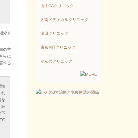
山手CAクリニック
湘南メディカルクリニック
紹介す
瀬田クリニック
東京MITクリニック
類の主
さらに
がんのクリニック
害する
毒性
され
胞を
う細
皮下
CG