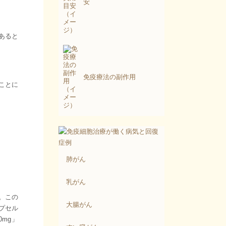
安
あると
免疫療法の副作用
ことに
肺がん
。
乳がん
。この
大腸がん
プセル
mg」