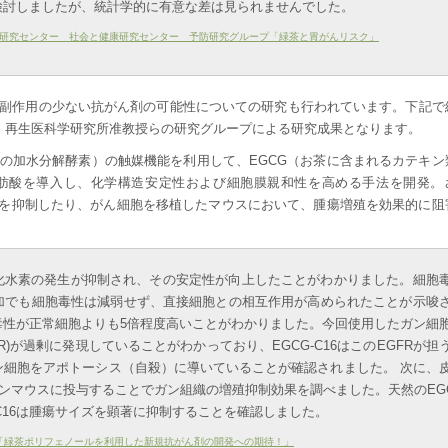
検討しましたが、統計学的に有意な差は見られませんでした。
研究センター 社会と健康研究センター 予防研究グループ「緑茶と胃がんリスク」
副作用の少ない抗がん剤の可能性についての研究も行われています。下記で
う）再生医科学研究所准教授らの研究グループによる研究成果となります。
の加水分解酵素）の触媒機能を利用して、EGCG（お茶に含まれるカテキン
肪酸を導入し、化学構造安定性および細胞膜親和性を高める手法を開発。
殖を抑制したり、がん細胞を移植したマウスにおいて、腫瘍増殖を効果的に阻
酸化水素の発生が抑制され、その安定性が向上したことがわかりました。細胞
ゼ添加でも細胞毒性は減弱せず、直接細胞との相互作用が高められたことが示唆
の毒性が正常細胞よりも5倍程度高いことがわかりました。今回使用したガン細
)が過剰に発現していることがわかっており、EGCG-C16はこのEGFRが担
ン細胞をアポトーシス（自殺）に導いていることが確認されました。 次に、
担ガンマウスに投与することでガン組織の増殖抑制効果を調べました。天然のEG
C16は腫瘍サイズを顕著に抑制することを確認しました。
「緑茶ポリフェノールを利用した新規抗がん剤の開発への期待！」