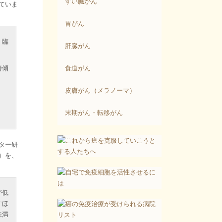
すい臓がん
ていま
胃がん
、臨
肝臓がん
善傾
食道がん
皮膚がん（メラノーマ）
末期がん・転移がん
ター研
）を、
。
が低
すほ
未満