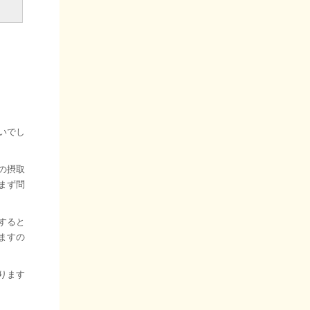
いでし
の摂取
まず問
すると
ますの
ります