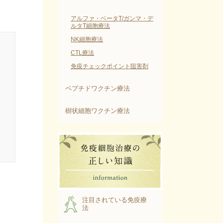
アルファ・ベータT/ガンマ・デ
ルタT細胞療法
NK細胞療法
CTL療法
免疫チェックポイント阻害剤
ペプチドワクチン療法
樹状細胞ワクチン療法
注目されている免疫療
法