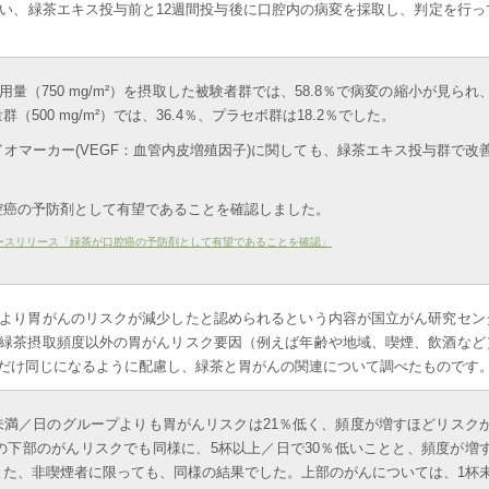
を行い、緑茶エキス投与前と12週間投与後に口腔内の病変を採取し、判定を行っ
の高用量（750 mg/m²）を摂取した被験者群では、58.8％で病変の縮小が見られ
00 mg/m²）では、36.4％、プラセボ群は18.2％でした。
オマーカー(VEGF：血管内皮増殖因子)に関しても、緑茶エキス投与群で改
腔癌の予防剤として有望であることを確認しました。
ースリリース「緑茶が口腔癌の予防剤として有望であることを確認」
より胃がんのリスクが減少したと認められるという内容が国立がん研究セン
緑茶摂取頻度以外の胃がんリスク要因（例えば年齢や地域、喫煙、飲酒など
だけ同じになるように配慮し、緑茶と胃がんの関連について調べたものです
未満／日のグループよりも胃がんリスクは21％低く、頻度が増すほどリスク
の下部のがんリスクでも同様に、5杯以上／日で30％低いことと、頻度が増
また、非喫煙者に限っても、同様の結果でした。上部のがんについては、1杯