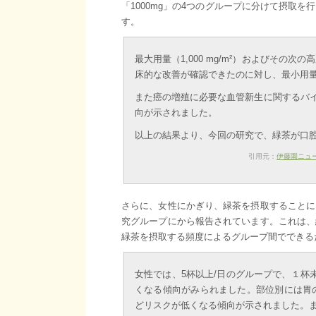
「1000mg」の4つのグループに分けて摂取
す。
最大用量（1,000 mg/m²）およびその次
床的な改善が確認できたのに対し、最小用量群（5
また癌の増殖に必要な血管新生に関するバイ
向が示されました。
以上の結果より、今回の研究で、緑茶が口
引用元：
伊藤園ニュ
さらに、女性にかぎり、緑茶を摂取することに
究グループにから報告されています。これは、
緑茶を摂取する頻度によるグループ間でできる
女性では、5杯以上/日のグループで、１杯
くなる傾向がみられました。部位別には胃
どリスクが低くなる傾向が示されました。