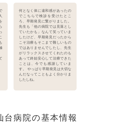
で
何となく体に違和感があったの
人
でこちらで検診を受けたとこ
を
ろ、早期発見に繋がりました。
ら
先生も「他の病院では見落とし
っ
ていたかも」なんて笑っていま
こ
したけど、早期発見だったから
も
こそ治療もそこまで難しいもの
極
ではありませんでしたし、先生
、
がリラックスさせてくれたのも
て
あって終始安心して治療できた
ことは、今でも感謝していま
す。 やっぱり早期発見は大切な
んだなってこともよく分かりま
したしね。
R仙台病院の基本情報