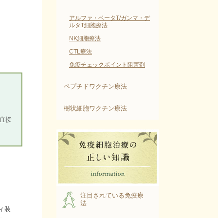
アルファ・ベータT/ガンマ・デ
ルタT細胞療法
NK細胞療法
CTL療法
免疫チェックポイント阻害剤
ペプチドワクチン療法
。
樹状細胞ワクチン療法
直接
注目されている免疫療
法
ィ装