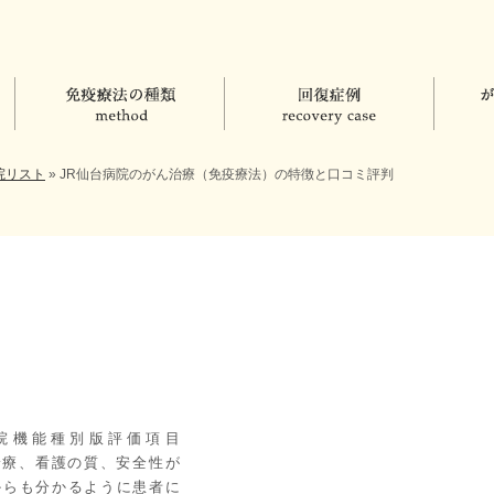
院リスト
»
JR仙台病院のがん治療（免疫療法）の特徴と口コミ評判
院機能種別版評価項目
。 診療、看護の質、安全性が
からも分かるように患者に