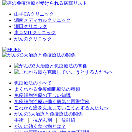
山手CAクリニック
湘南メディカルクリニック
瀬田クリニック
東京MITクリニック
がんのクリニック
免疫療法のすべて
よくわかる免疫細胞療法の種類
免疫細胞治療の正しい知識
免疫細胞治療が働く病気と回復症例
これから癌を克服していこうとする人たちへ
がんの3大治療と免疫療法の関係
手術
｜
抗がん剤
｜
放射線
がんに効く食べ物とは？