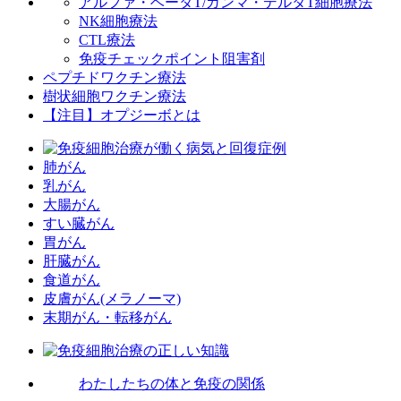
アルファ・ベータT/ガンマ・デルタT細胞療法
NK細胞療法
CTL療法
免疫チェックポイント阻害剤
ペプチドワクチン療法
樹状細胞ワクチン療法
【注目】オプジーボとは
肺がん
乳がん
大腸がん
すい臓がん
胃がん
肝臓がん
食道がん
皮膚がん(メラノーマ)
末期がん・転移がん
わたしたちの体と免疫の関係