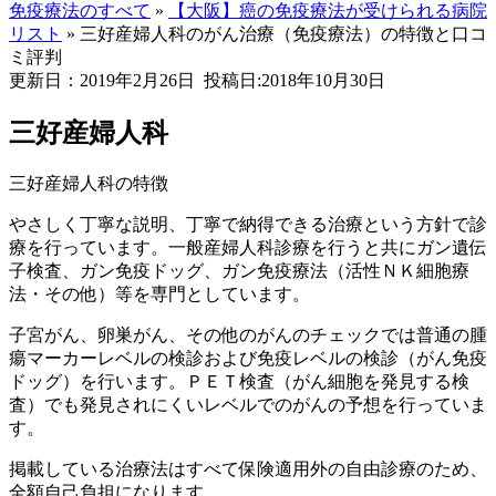
免疫療法のすべて
»
【大阪】癌の免疫療法が受けられる病院
リスト
»
三好産婦人科のがん治療（免疫療法）の特徴と口コ
ミ評判
更新日：2019年2月26日
投稿日:2018年10月30日
三好産婦人科
三好産婦人科の特徴
やさしく丁寧な説明、丁寧で納得できる治療という方針で診
療を行っています。一般産婦人科診療を行うと共にガン遺伝
子検査、ガン免疫ドッグ、ガン免疫療法（活性ＮＫ細胞療
法・その他）等を専門としています。
子宮がん、卵巣がん、その他のがんのチェックでは普通の腫
瘍マーカーレベルの検診および免疫レベルの検診（がん免疫
ドッグ）を行います。ＰＥＴ検査（がん細胞を発見する検
査）でも発見されにくいレベルでのがんの予想を行っていま
す。
掲載している治療法はすべて保険適用外の自由診療のため、
全額自己負担になります。