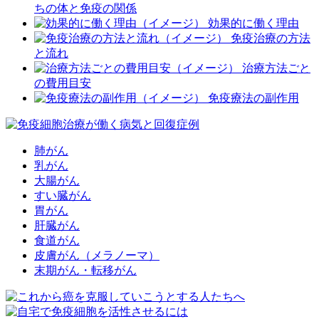
ちの体と免疫の関係
効果的に働く理由
免疫治療の方法
と流れ
治療方法ごと
の費用目安
免疫療法の副作用
肺がん
乳がん
大腸がん
すい臓がん
胃がん
肝臓がん
食道がん
皮膚がん（メラノーマ）
末期がん・転移がん