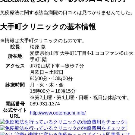
免疫療法に関する該当病院の口コミは見つかりませんでした。
大手町クリニックの基本情報
※情報は大手町クリニックのものです。
院長
松原 寛
愛媛県松山市 大手町1丁目4-1 ココファン松山大
所在地
手町1階
アクセス
JR松山駅下車～徒歩７分
月曜日～土曜日
9時00分～13時00分
診療時間
月・火・木・金
15時00分～18時15分
※第2土曜・第4土曜・日曜・祝日は休診です。
電話番号
089-931-1374
公式サイト
http://www.ootemachi.info/
URL