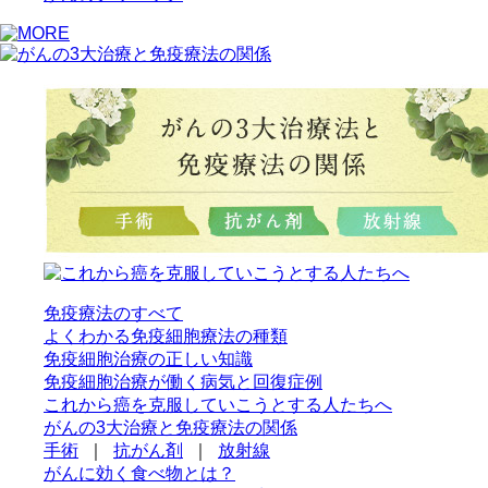
免疫療法のすべて
よくわかる免疫細胞療法の種類
免疫細胞治療の正しい知識
免疫細胞治療が働く病気と回復症例
これから癌を克服していこうとする人たちへ
がんの3大治療と免疫療法の関係
手術
｜
抗がん剤
｜
放射線
がんに効く食べ物とは？