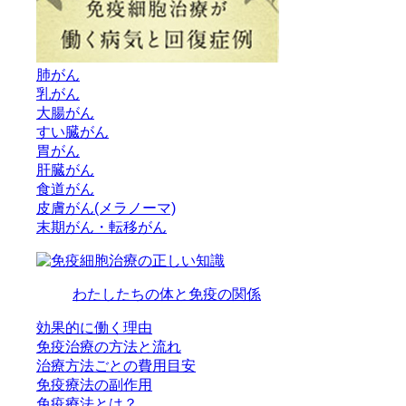
肺がん
乳がん
大腸がん
すい臓がん
胃がん
肝臓がん
食道がん
皮膚がん(メラノーマ)
末期がん・転移がん
わたしたちの体と免疫の関係
効果的に働く理由
免疫治療の方法と流れ
治療方法ごとの費用目安
免疫療法の副作用
免疫療法とは？