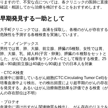
りますので、不安な点については、各クリニックの医師に直接
確認・相談してから治療を検討することをおすすめします。
早期発見する一助として
大手町クリニックでは、血液を採取し、各種のがんが存在する
危険性を予測する各種検査を実施しています。
・アミノインデックス
男性では胃、肺、大腸、前立腺、膵臓の5種類、女性では胃、
肺、大腸、乳、婦人科(子宮・卵巣)、膵臓の６種類をセットと
した、がんである確率をランクA～Cとして報告する検査。25
歳～90歳(前立腺は40歳から90歳)までの日本人を対象
・CTC-K検査
血液中に循環しているがん細胞(CTC:Circulating Tumor Cell)を
培養血液中より検出。その検出頻度により超早期のがんの存在
を発見する、あるいはがん治療御恩効果を評価できる検査（が
んの存在部位は不明）
・プロテオ
血液中に溶け出すがん関連物質を検出し、がん存在のリスクを