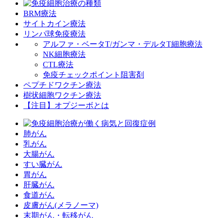
BRM療法
サイトカイン療法
リンパ球免疫療法
アルファ・ベータT/ガンマ・デルタT細胞療法
NK細胞療法
CTL療法
免疫チェックポイント阻害剤
ペプチドワクチン療法
樹状細胞ワクチン療法
【注目】オプジーボとは
肺がん
乳がん
大腸がん
すい臓がん
胃がん
肝臓がん
食道がん
皮膚がん(メラノーマ)
末期がん・転移がん