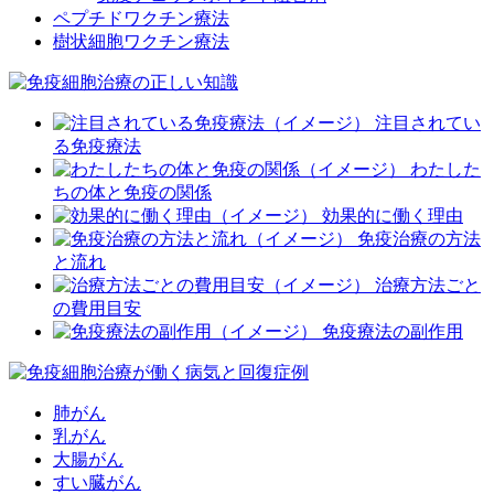
ペプチドワクチン療法
樹状細胞ワクチン療法
注目されてい
る免疫療法
わたした
ちの体と免疫の関係
効果的に働く理由
免疫治療の方法
と流れ
治療方法ごと
の費用目安
免疫療法の副作用
肺がん
乳がん
大腸がん
すい臓がん