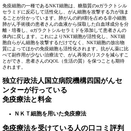
免疫細胞の一種であるNKT細胞は、糖脂質のαガラクトシル
セラミドに反応して活性化し、がん細胞を攻撃する力が強ま
ることが分かっています。肺がんの約8割を占める非小細胞
肺がん手術後の患者さんの血液から採取した白血球成分を分
離・培養し、αガラクトシルセラミドを添加して患者さんの
体内に戻します。これによりNKT細胞が活性化し、NKT細
胞自らがん細胞を攻撃するだけでなく、NKT細胞の放出物
質によってほかの免疫細胞も活性化されます。抗がん薬に比
べて副作用が少ない治療法で、がん再発のリスクを減らすこ
とができ、患者さんのQOL（生活の質）を保つことも期待
されます。
独立行政法人国立病院機構四国がんセ
ンターが行っている
免疫療法と料金
ＮＫＴ細胞を用いた免疫療法
免疫療法を受けている人の口コミ評判