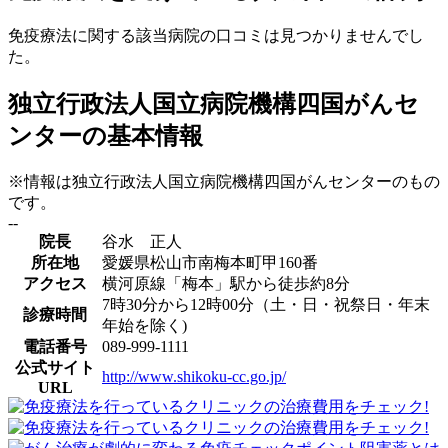
免疫療法に関する該当病院の口コミは見つかりませんでし
た。
独立行政法人国立病院機構四国がんセ
ンターの基本情報
※情報は独立行政法人国立病院機構四国がんセンターのもの
です。
--
院長
谷水 正人
所在地
愛媛県松山市南梅本町甲160番
アクセス
横河原線「梅本」駅から徒歩約8分
7時30分から12時00分（土・日・祝祭日・年末
診療時間
年始を除く)
電話番号
089-999-1111
公式サイト
http://www.shikoku-cc.go.jp/
URL