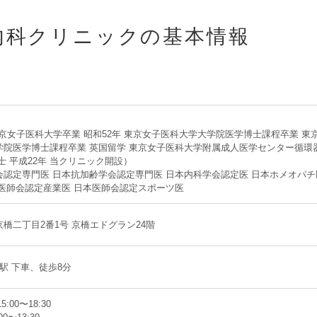
内科クリニックの基本情報
東京女子医科大学卒業 昭和52年 東京女子医科大学大学院医学博士課程卒業 東
学院医学博士課程卒業 英国留学 東京女子医科大学附属成人医学センター循環
士 平成22年 当クリニック開設）
会認定専門医 日本抗加齢学会認定専門医 日本内科学会認定医 日本ホメオパチ
本医師会認定産業医 日本医師会認定スポーツ医
橋二丁目2番1号 京橋エドグラン24階
京駅 下車、徒歩8分
15:00〜18:30