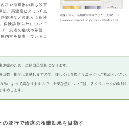
般内科や循環器内科も設置
療法。高濃度ビタミンC点
画像引用元：新橋駅前内科クリニックHP（htt
温熱療法など多彩かつ個性
p://www.xx.em-net.ne.jp/~medical/index.html ）
。保険診療以外について
通り、患者の症状や希望、
治療内容を提案している点
由診療のため、全額自己負担になります。
療回数・期間は変動しますので、詳しくは直接クリニックへご相談ください
方法によって異なりますので、不安な点については、各クリニックの医師に
すすめします。
との並行で治療の相乗効果を目指す