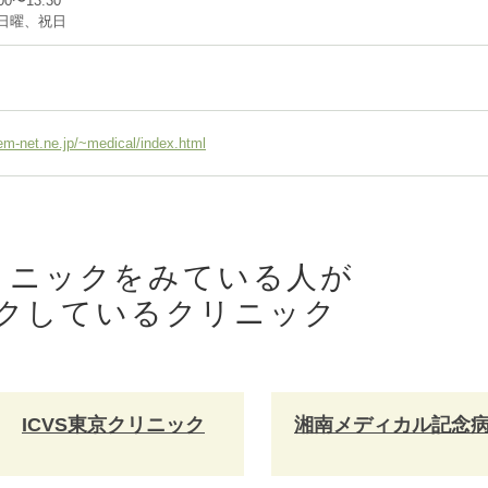
0〜13:30
日曜、祝日
em-net.ne.jp/~medical/index.html
リニックをみている人が
クしているクリニック
ICVS東京クリニック
湘南メディカル記念