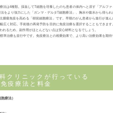
療法は4種類。採血してT細胞を培養したのち患者の体内へと戻す「アルファ
療法をより強力にした「ガンマ・デルタT細胞療法」、胸水や腹水から得られ
の抗腫瘍免疫を高める「樹状細胞療法」です。早期のがん患者から進行が進ん
幅広く対応。手術後の再発予防を目的に免疫治療を選択することもできます
われるため、副作用がほとんどない点は安心材料となるでしょう。
標準治療も並行中です。免疫療法との相乗効果で、より高い治療効果を期待
内科クリニックが行っている
免疫療法と料金
細胞療法）