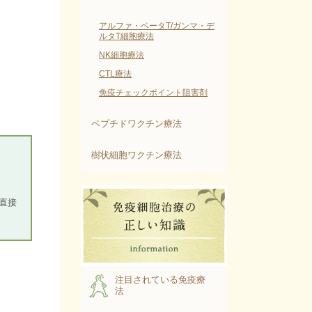
アルファ・ベータT/ガンマ・デ
ルタT細胞療法
NK細胞療法
CTL療法
免疫チェックポイント阻害剤
ペプチドワクチン療法
樹状細胞ワクチン療法
。
直接
注目されている免疫療
法