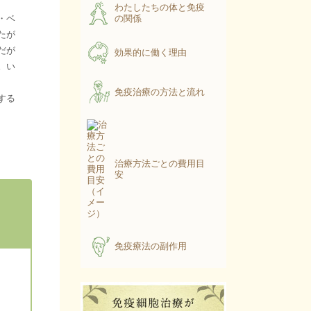
わたしたちの体と免疫
・ベ
の関係
たが
だが
効果的に働く理由
。い
免疫治療の方法と流れ
する
治療方法ごとの費用目
安
免疫療法の副作用