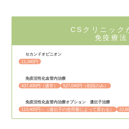
CSクリニック
免疫療法
セカンドオピニオン
11,340円
免疫活性化血管内治療
437,400円（通常）
527,040円（初回のみ）
免疫活性化血管内治療オプション 遺伝子治療
113,400円～（遺伝子の使用量によって変わる）
22