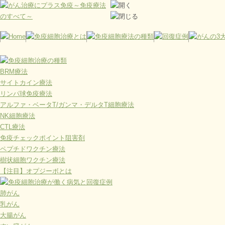
BRM療法
サイトカイン療法
リンパ球免疫療法
アルファ・ベータT/ガンマ・デルタT細胞療法
NK細胞療法
CTL療法
免疫チェックポイント阻害剤
ペプチドワクチン療法
樹状細胞ワクチン療法
【注目】オプジーボとは
肺がん
乳がん
大腸がん