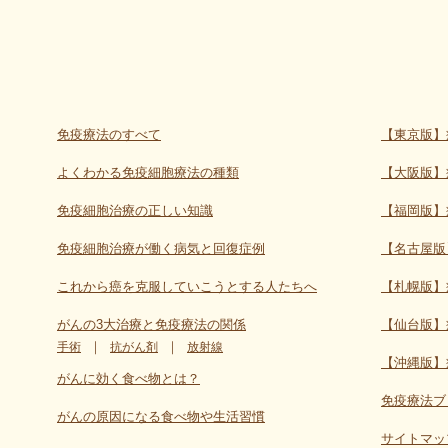
免疫療法のすべて
【東京版】
よくわかる免疫細胞療法の種類
【大阪版】
免疫細胞治療の正しい知識
【福岡版】
免疫細胞治療が働く病気と回復症例
【名古屋版
これから癌を克服していこうとする人たちへ
【札幌版】
がんの3大治療と免疫療法の関係
【仙台版】
｜
｜
手術
抗がん剤
放射線
【沖縄版】
がんに効く食べ物とは？
免疫療法ブ
がんの原因になる食べ物や生活習慣
サイトマッ