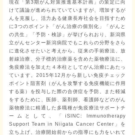
現在「第3期がん対策推進基本計画」の策定に向
けて議論が進められていていますが、増加するが
んを克服し、活力ある健康長寿社会を目指すため
に3つのポイント「がん治療の個別化」「がんと
の共生」「予防・検診」が挙げられおり、新潟県
立がんセンター新潟病院でもこれらの分野をさら
に進化させたいと考えから、従来の手術療法、放
射線治療、分子標的治療薬を含めた薬物療法に、
免疫療法を加えた４本柱としてがん治療にあたっ
ています。2015年12月から新しい免疫チェック
ポイント阻害剤（がんを攻撃する免疫機能に作用
する薬）を投与した際の合併症を予防、また軽減
をするために、医師、薬剤師、看護師などのがん
薬物療法に精通した多職種が免疫療法サポートチ
ームとして、「iSINC: Immunotherapy
Support Team in Niigata Cancer Center」を
立ち上げ、治療開始前からの指導にも力をいれて