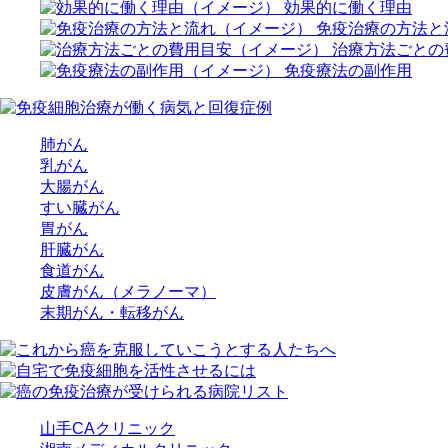
効果的に働く理由
免疫治療の方法と
治療方法ごとの
免疫療法の副作用
肺がん
乳がん
大腸がん
すい臓がん
胃がん
肝臓がん
食道がん
皮膚がん（メラノーマ）
末期がん・転移がん
山手CAクリニック