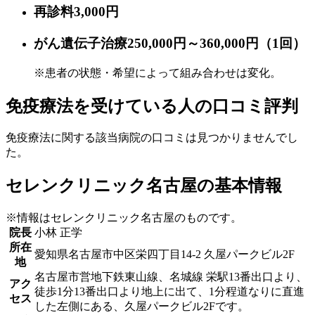
再診料
3,000円
がん遺伝子治療
250,000円～360,000円
（1回）
※患者の状態・希望によって組み合わせは変化。
免疫療法を受けている人の口コミ評判
免疫療法に関する該当病院の口コミは見つかりませんでし
た。
セレンクリニック名古屋の基本情報
※情報はセレンクリニック名古屋のものです。
院長
小林 正学
所在
愛知県名古屋市中区栄四丁目14-2 久屋パークビル2F
地
名古屋市営地下鉄東山線、名城線 栄駅13番出口より、
アク
徒歩1分13番出口より地上に出て、1分程道なりに直進
セス
した左側にある、久屋パークビル2Fです。