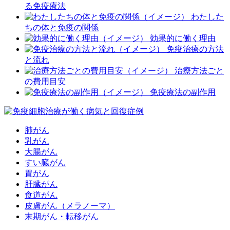
る免疫療法
わたした
ちの体と免疫の関係
効果的に働く理由
免疫治療の方法
と流れ
治療方法ごと
の費用目安
免疫療法の副作用
肺がん
乳がん
大腸がん
すい臓がん
胃がん
肝臓がん
食道がん
皮膚がん（メラノーマ）
末期がん・転移がん