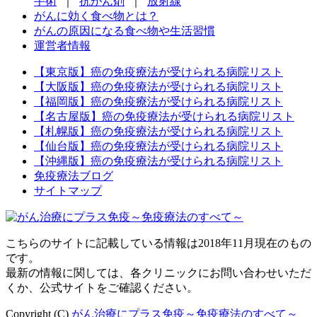
手術
｜
抗がん剤
｜
放射線
がんに効く食べ物とは？
がんの原因になる食べ物や生活習慣
運営者情報
【東京版】癌の免疫療法が受けられる病院リスト
【大阪版】癌の免疫療法が受けられる病院リスト
【福岡版】癌の免疫療法が受けられる病院リスト
【名古屋版】癌の免疫療法が受けられる病院リスト
【札幌版】癌の免疫療法が受けられる病院リスト
【仙台版】癌の免疫療法が受けられる病院リスト
【沖縄版】癌の免疫療法が受けられる病院リスト
免疫療法ブログ
サイトマップ
こちらのサイトに記載している情報は2018年11月現在のもの
です。
最新の情報に関しては、各クリニックにお問い合わせいただ
くか、公式サイトをご確認ください。
Copyright (C)
がん治療にプラス免疫～免疫療法のすべて～