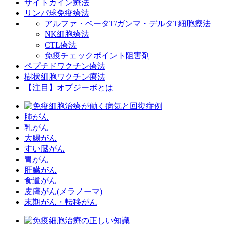
サイトカイン療法
リンパ球免疫療法
アルファ・ベータT/ガンマ・デルタT細胞療法
NK細胞療法
CTL療法
免疫チェックポイント阻害剤
ペプチドワクチン療法
樹状細胞ワクチン療法
【注目】オプジーボとは
肺がん
乳がん
大腸がん
すい臓がん
胃がん
肝臓がん
食道がん
皮膚がん(メラノーマ)
末期がん・転移がん