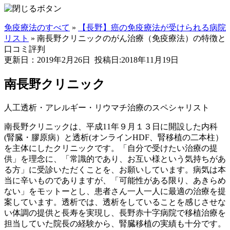
免疫療法のすべて
»
【長野】癌の免疫療法が受けられる病院
リスト
»
南長野クリニックのがん治療（免疫療法）の特徴と
口コミ評判
更新日：2019年2月26日
投稿日:2018年11月19日
南長野クリニック
人工透析・アレルギー・リウマチ治療のスペシャリスト
南長野クリニックは、平成11年９月１３日に開設した内科
(腎臓・膠原病）と透析(オンラインHDF、腎移植の二本柱）
を主体にしたクリニックです。「自分で受けたい治療の提
供」を理念に、「常識的であり、お互い様という気持ちがあ
る方」に受診いただくことを、お願いしています。病気は本
当に辛いものでありますが、「可能性がある限り、あきらめ
ない」をモットーとし、患者さん一人一人に最適の治療を提
案しています。透析では、透析をしていることを感じさせな
い体調の提供と長寿を実現し、長野赤十字病院で移植治療を
担当していた院長の経験から、腎臓移植の実績も十分です。