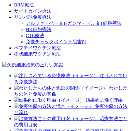
BRM療法
サイトカイン療法
リンパ球免疫療法
アルファ・ベータT/ガンマ・デルタT細胞療法
NK細胞療法
CTL療法
免疫チェックポイント阻害剤
ペプチドワクチン療法
樹状細胞ワクチン療法
注目されてい
る免疫療法
わたした
ちの体と免疫の関係
効果的に働く理由
免疫治療の方法
と流れ
治療方法ごと
の費用目安
免疫療法の副作用