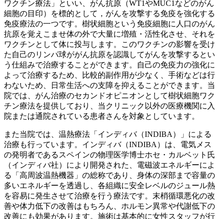
ワクチン療法」といい、がん抗原（WT1やMUC1などのがん
細胞の目印）を標的として，がんを攻撃する免疫を強化する
免疫療法の一つです。樹状細胞という免疫細胞に人口のがん
抗原を覚えこませ体の外で大量に増殖・活性化させ、それを
ワクチンとして体に投与します。このワクチンの影響を受け
た自己のリンパ球ががん抗原を認識してがんを攻撃するとい
う仕組みで治療することができます。自己の免疫力の強化に
よって治療するため、比較的副作用が少なく、手術などは行
わないため、日常生活への支障を抑えることができます。当
院では、がん治療のセカンドオピニオンとして樹状細胞ワク
チン療法を提供しており、当クリニック以外の医療機関に入
院または通院されている患者さんを対象としています。
また当院では、温熱療法「インディバ（INDIBA）」による
治療も行っています。インディバ（INDIBA）は、電気メス
の発明者であるスペインの物理医学博士ホセ・カルベット氏
（インディバ社）により開発された、電磁波エネルギーによ
る「高周波温熱機器」の総称であり、身体の深部まで容量の
多いエネルギーを透過し、各組織に安全レベルのジュール熱
を容易に発生させて治療を行う療法です。末梢循環悪化の改
善や体力低下の改善はもちろん、ホルモン異常や代謝低下の
改善にも効果があります。施術は基本的に女性スタッフが行