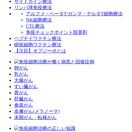
サイトカイン療法
リンパ球免疫療法
アルファ・ベータT/ガンマ・デルタT細胞療法
NK細胞療法
CTL療法
免疫チェックポイント阻害剤
ペプチドワクチン療法
樹状細胞ワクチン療法
【注目】オプジーボとは
肺がん
乳がん
大腸がん
すい臓がん
胃がん
肝臓がん
食道がん
皮膚がん(メラノーマ)
末期がん・転移がん