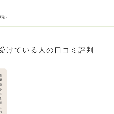
療法）
受けている人の口コミ評判
者
優
応
も
診
ま
細
と
つ