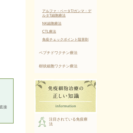
アルファ・ベータT/ガンマ・デ
ルタT細胞療法
NK細胞療法
CTL療法
免疫チェックポイント阻害剤
ペプチドワクチン療法
樹状細胞ワクチン療法
。
直接
注目されている免疫療
法