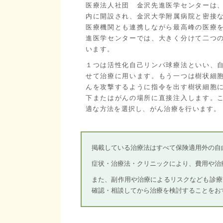
医療法人社団 金沢先進医学センターは
内に開設され、金沢大学附属病院と密接
医療機関とも連携しながら最高峰の医療
進医学センターでは、大きく分けて二つ
います。
１つは活性化自己リンパ球療法といい、
せて治療に用います。もう一つは樹状細
んを攻撃するように指令を出す樹状細胞
下またはがんの場所に直接注入します。
適な方法を選択し、がん治療を行います。
掲載している治療法はすべて保険適用外の自
症状・治療法・クリニックにより、費用や治
また、副作用や治療によるリスクなども診療
確認・相談してから治療を検討することをお