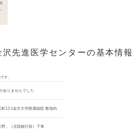
師
し
金沢先進医学センターの基本情報
のです。
載がありませんでした
町13-1金沢大学附属病院 敷地内
立野」（北陸銀行前）下車