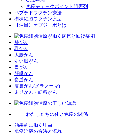
CTL療法
免疫チェックポイント阻害剤
ペプチドワクチン療法
樹状細胞ワクチン療法
【注目】オプジーボとは
肺がん
乳がん
大腸がん
すい臓がん
胃がん
肝臓がん
食道がん
皮膚がん(メラノーマ)
末期がん・転移がん
わたしたちの体と免疫の関係
効果的に働く理由
免疫治療の方法と流れ