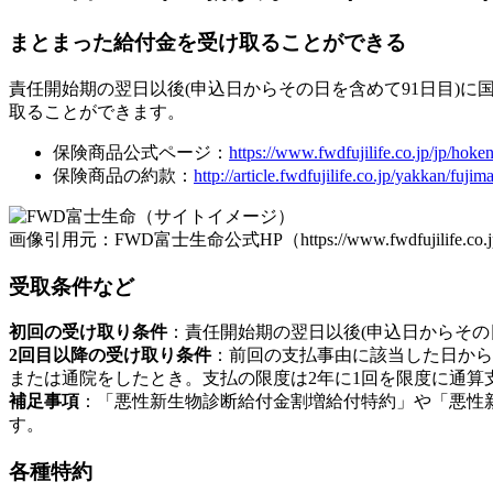
まとまった給付金を受け取ることができる
責任開始期の翌日以後(申込日からその日を含めて91日目)に
取ることができます。
保険商品公式ページ：
https://www.fwdfujilife.co.jp/jp/hoke
保険商品の約款：
http://article.fwdfujilife.co.jp/yakkan
画像引用元：FWD富士生命公式HP（https://www.fwdfujilife.co.jp/jp/h
受取条件など
初回の受け取り条件
：責任開始期の翌日以後(申込日からその
2回目以降の受け取り条件
：前回の支払事由に該当した日から
または通院をしたとき。支払の限度は2年に1回を限度に通算
補足事項
：「悪性新生物診断給付金割増給付特約」や「悪性
す。
各種特約