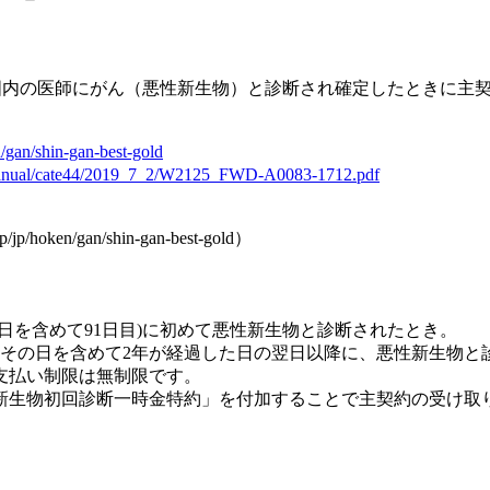
国内の医師にがん（悪性新生物）と診断され確定したときに主契約で
n/gan/shin-gan-best-gold
/fujimanual/cate44/2019_7_2/W2125_FWD-A0083-1712.pdf
oken/gan/shin-gan-best-gold）
日を含めて91日目)に初めて悪性新生物と診断されたとき。
その日を含めて2年が経過した日の翌日以降に、悪性新生物と
支払い制限は無制限です。
新生物初回診断一時金特約」を付加することで主契約の受け取