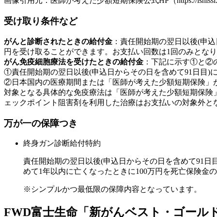
画像引用元：医師が考えた少額短期保険公式HP（https://ishissi.co.jp/p
受け取り条件など
がんと診断されたときの給付金
：責任開始期の翌日以後(申込
円を受け取ることができます。お支払い回数は1回のみとな
がん免疫細胞療法を受けたときの給付金
：下記に示す①と②
①責任開始期の翌日以後(申込日からその日を含めて91日目
②日本国内の医療期間または「医師が考えた少額短期保険」
対象となる具体的な免疫療法は「医師が考えた少額短期保険
ェックポイント阻害剤を利用した治療はお支払いの対象外と
万が一の保障つき
終身ガン診断給付特約
責任開始期の翌日以後(申込日からその日を含めて91
めて1年以内に亡くなったときに100万円を死亡保険金
※シンプルかつ最低限の保障内容となっています。
FWD富士生命「新がんベスト・ゴールド