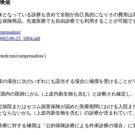
険金
象となっている診療も含めて全額が自己負担になりその費用は
る保険商品。先進医療でも自由診療でも利用することが可能で
pensation/
0002-00-25_1804.pdf
om/compensation/）
療の場合に次のいずれにも該当する場合に補償を受けることが
)に国内の医師にがん（上皮内新生物も含む）と診断され確定し
定病院またはセコム損害保険が認めた医療期間における入院ま
とならないがん（上皮内新生物を含む）の診療が含まれていて
療に対する補償は「公的保険診療による外来診療の場合」に支払