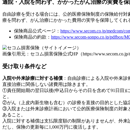
通院・入院を問わず、かかったがん治療の実費を保
自由診療を受ける場合には、公的医療保険制度の保険給付対
療を問わず、がん治療にかかった費用の実学を保障してくれ
保険商品公式ページ：
https://www.secom.co.jp/medcom/com
保険商品の約款：
https://www.secom-sonpo.co.jp/pdfbox/M
画像引用元：セコム損害保険公式HP（https://www.secom.co.jp/medc
受け取り条件など
入院や外来診療に対する補償
：自由診療による入院や外来診
直接治療に関係しない諸費用は除きます。
①責任開始期の翌日以後(申込日からその日を含めて91日目
と。
②がん（上皮内新生物も含む）の診療を直接の目的とした協
③入院または外来診療計画において公的医療保険制度の対象
あること。
入院に対する補償は支払限度額の制限がありませんが、外来診
だし、保険の更新毎に1,000万円に復活します。