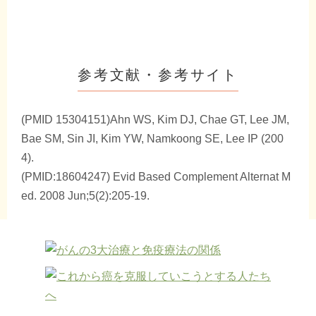
参考文献・参考サイト
(PMID 15304151)Ahn WS, Kim DJ, Chae GT, Lee JM,
Bae SM, Sin JI, Kim YW, Namkoong SE, Lee IP (200
4).
(PMID:18604247) Evid Based Complement Alternat M
ed. 2008 Jun;5(2):205-19.