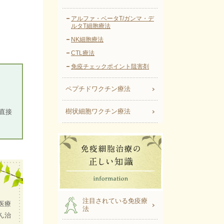
アルファ・ベータT/ガンマ・デ
ルタT細胞療法
NK細胞療法
CTL療法
免疫チェックポイント阻害剤
ペプチドワクチン療法
。
樹状細胞ワクチン療法
直接
注目されている免疫療
医療
法
ん治