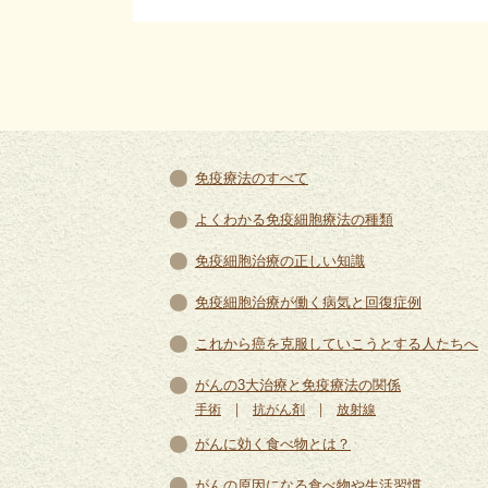
免疫療法のすべて
よくわかる免疫細胞療法の種類
免疫細胞治療の正しい知識
免疫細胞治療が働く病気と回復症例
これから癌を克服していこうとする人たちへ
がんの3大治療と免疫療法の関係
｜
｜
手術
抗がん剤
放射線
がんに効く食べ物とは？
がんの原因になる食べ物や生活習慣