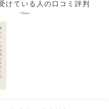
受けている人の口コミ評判
見
と
た
し
ん
な
先
か
さ
て
た
心