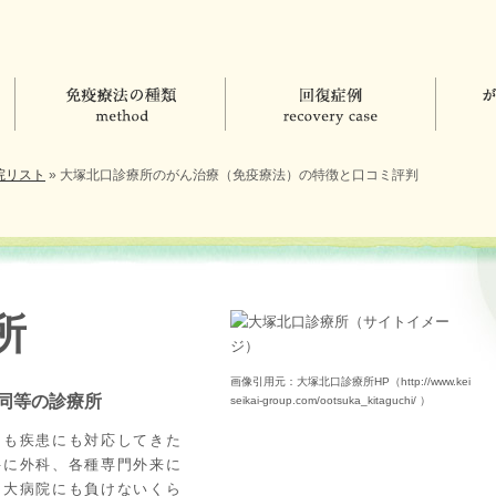
院リスト
»
大塚北口診療所のがん治療（免疫療法）の特徴と口コミ評判
所
画像引用元：大塚北口診療所HP（http://www.kei
同等の診療所
seikai-group.com/ootsuka_kitaguchi/ ）
にも疾患にも対応してきた
科に外科、各種専門外来に
、大病院にも負けないくら