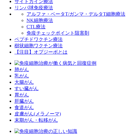
サイトカイン療法
リンパ球免疫療法
アルファ・ベータT/ガンマ・デルタT細胞療法
NK細胞療法
CTL療法
免疫チェックポイント阻害剤
ペプチドワクチン療法
樹状細胞ワクチン療法
【注目】オプジーボとは
肺がん
乳がん
大腸がん
すい臓がん
胃がん
肝臓がん
食道がん
皮膚がん(メラノーマ)
末期がん・転移がん