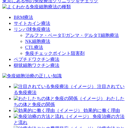
東京にある他の免疫療法クリニックをチェック
BRM療法
サイトカイン療法
リンパ球免疫療法
アルファ・ベータT/ガンマ・デルタT細胞療法
NK細胞療法
CTL療法
免疫チェックポイント阻害剤
ペプチドワクチン療法
樹状細胞ワクチン療法
注目されてい
る免疫療法
わたした
ちの体と免疫の関係
効果的に働く理由
免疫治療の方法
と流れ