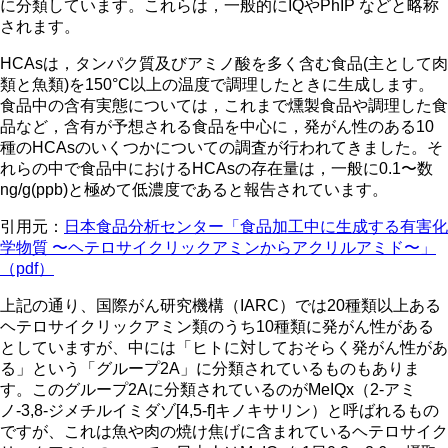
に分類しています。これらは，一般的にIQやPhIP などと略称
されます。
HCAsは，タンパク質及びアミノ酸を多く含む食品(主として肉
類と魚類)を150°C以上の温度で調理したときに生成します。
食品中の含有実態については，これまで燻製食品や調理した食
品など，含有が予想される食品を中心に，発がん性のある10
種のHCAsのいくつかについての調査が行われてきました。そ
れらの中で食品中におけるHCAsの存在量は，一般に0.1〜数
ng/g(ppb)と極めて低濃度であると報告されています。
引用元：
日本食品分析センター「食品加工中に生成する有害化
学物質 〜ヘテロサイクリックアミンからアクリルアミド〜」
（pdf）
上記の通り、国際がん研究機構（IARC）では20種類以上ある
ヘテロサイクリックアミン類のうち10種類に発がん性がある
としていますが、中には「ヒトに対しておそらく発がん性があ
る」という「グループ2A」に分類されているものもありま
す。このグループ2Aに分類されているのがMeIQx（2-アミ
ノ-3,8-ジメチルイミダゾ[4,5-f]キノキサリン）と呼ばれるもの
ですが、これは魚や肉の焼け焦げに含まれているヘテロサイク