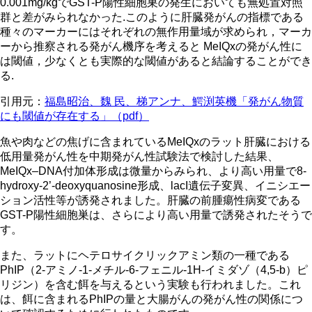
0.001mg/kgでGST-P陽性細胞巣の発生においても無処置対照
群と差がみられなかった.このように肝臓発がんの指標である
種々のマーカーにはそれぞれの無作用量域が求められ，マーカ
ーから推察される発がん機序を考えると MeIQxの発がん性に
は閾値，少なくとも実際的な閾値があると結論することができ
る.
引用元：
福島昭治、魏 民、梯アンナ、鰐渕英機「発がん物質
にも閾値が存在する」（pdf）
魚や肉などの焦げに含まれているMeIQxのラット肝臓における
低用量発がん性を中期発がん性試験法で検討した結果、
MeIQx–DNA付加体形成は微量からみられ、より高い用量で8-
hydroxy-2’-deoxyquanosine形成、lacI遺伝子変異、イニシエー
ション活性等が誘発されました。肝臓の前腫瘍性病変である
GST-P陽性細胞巣は、さらにより高い用量で誘発されたそうで
す。
また、ラットにヘテロサイクリックアミン類の一種である
PhIP（2-アミノ-1-メチル-6-フェニル-1H-イミダゾ（4,5-b）ピ
リジン）を含む餌を与えるという実験も行われました。これ
は、餌に含まれるPhIPの量と大腸がんの発がん性の関係につ