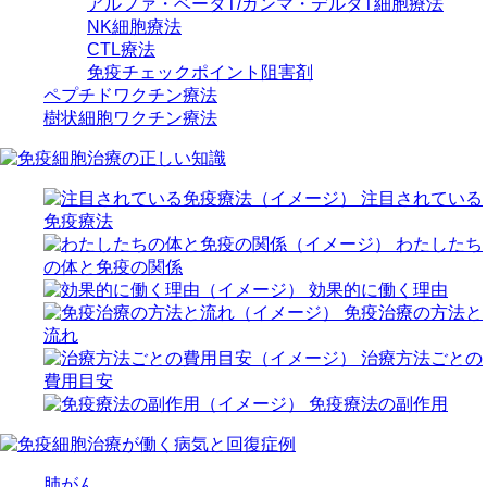
アルファ・ベータT/ガンマ・デルタT細胞療法
NK細胞療法
CTL療法
免疫チェックポイント阻害剤
ペプチドワクチン療法
樹状細胞ワクチン療法
注目されている
免疫療法
わたしたち
の体と免疫の関係
効果的に働く理由
免疫治療の方法と
流れ
治療方法ごとの
費用目安
免疫療法の副作用
肺がん