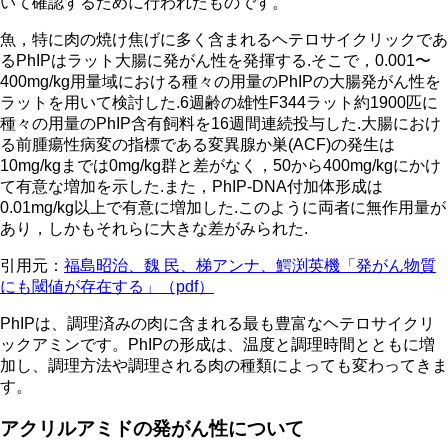
いて確認するために行われたものです。
魚，特に肉の焼け焦げに多く含まれるヘテロサイクリックであ
るPhIPはラット大腸に発がん性を発揮する.そこで，0.001〜
400mg/kg用量域における種々の用量のPhIPの大腸発がん性を
ラットを用いて検討した.6週齢の雄性F344ラット約1900匹に
種々の用量のPhIP含有飼料を16週間連続投与した.大腸におけ
る前腫瘍性病変の指標である変異腺か巣(ACF)の発生は
10mg/kgまでは0mg/kg群と差がなく，50から400mg/kgにかけ
て有意な増加を示した.また，PhIP-DNA付加体形成は
0.01mg/kg以上で有意に増加した.このように両者に無作用量が
あり，しかもそれらに大きな差がみられた.
引用元：
福島昭治、魏 民、梯アンナ、鰐渕英機「発がん物質
にも閾値が存在する」（pdf）
PhIPは、調理済みの肉に含まれる最も豊富なヘテロサイクリ
ックアミンです。PhIPの形成は、温度と調理時間とともに増
加し、調理方法や調理される肉の種類によっても変わってきま
す。
アクリルアミドの発がん性について