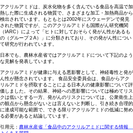
アクリルアミドは、炭水化物を多く含んでいる食品を高温で加
熱した際に生成される物質で、さまざまな加工・加熱商品から
検出されています。もともとは2002年にスウェーデンで発見
された物質ですが、このアクリルアミドも国際がん研究機関
（IARC）によって「ヒトに対しておそらく発がん性があるも
の（グループ２A）」に分類されており、その発がん性につい
て研究が行われています。
日本でも、農林水産省ではアクリルアミドについて下記のよう
な見解を発表しています。
アクリルアミドが健康に与える悪影響として、神経毒性と発が
ん性が懸念されています。 食品安全委員会は、食品からアク
リルアミドを摂取することによる日本人の健康影響について評
価しました。その結果、神経への悪影響については極めてリス
クは低いとする一方、発がんのリスクについては、公衆衛生上
の観点から懸念がないとは言えないと判断し、引き続き合理的
に達成可能な範囲で、できる限りアクリルアミドの低減に努め
る必要があると結論しています。
引用元：
農林水産省「食品中のアクリルアミドに関する情報