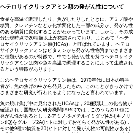
ヘテロサイクリックアミン類の発がん性について
食品を高温で調理したり、焦がしたりしたときに、アミノ酸や
糖質、クレアチンなどが化学変化した一部の成分が、発がん性
のある物質に変化することがわかっています。しかも、その成
分は現時点で20種類以上が確認されており、まとめて「ヘテ
ロサイクリックアミン類(HCAs)」と呼ばれています。ヘテロ
サイクリックアミンはビタミンから発がん性物質までさまざま
な種類があるのが特徴で、中でも発がん性を持つヘテロサイク
リックアミンは肉や魚を高温で調理することによって生成され
るという特徴があります。
このヘテロサイクリックアミン類は、1970年代に日本の科学
者が，魚の焦げの中から発見したもの。このことがきっかけで
さまざまな研究が行われるようになったと言われています。
魚の焼け焦げ中に見出されたHCAsは，20種類以上の化合物が
確認され，国際がん研究機関(IARC)では，このうちの10種に
発がん性があるとし，2-アミノ-3-メチルイミダゾ[4,5-f]キノリ
ン(IQ)をグループ2A(ヒトに対しておそらく発がん性がある)，
その他9種の物質を2B(ヒトに対して発がん性の可能性がある)