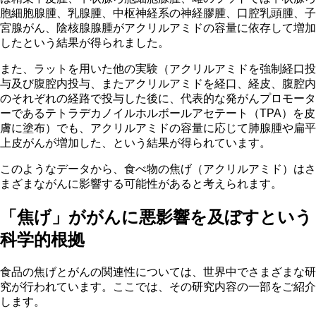
胞細胞腺腫、乳腺腫、中枢神経系の神経膠腫、口腔乳頭腫、子
宮腺がん、陰核腺腺腫がアクリルアミドの容量に依存して増加
したという結果が得られました。
また、ラットを用いた他の実験（アクリルアミドを強制経口投
与及び腹腔内投与、またアクリルアミドを経口、経皮、腹腔内
のそれぞれの経路で投与した後に、代表的な発がんプロモータ
ーであるテトラデカノイルホルボールアセテート（TPA）を皮
膚に塗布）でも、アクリルアミドの容量に応じて肺腺腫や扁平
上皮がんが増加した、という結果が得られています。
このようなデータから、食べ物の焦げ（アクリルアミド）はさ
まざまながんに影響する可能性があると考えられます。
「焦げ」ががんに悪影響を及ぼすという
科学的根拠
食品の焦げとがんの関連性については、世界中でさまざまな研
究が行われています。ここでは、その研究内容の一部をご紹介
します。