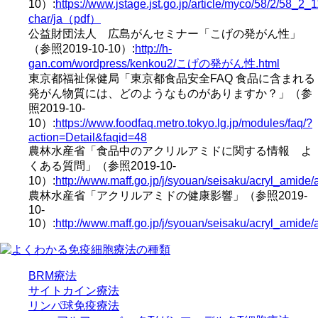
10）:
https://www.jstage.jst.go.jp/article/myco/58/2/58_2_1
char/ja（pdf）
公益財団法人 広島がんセミナー「こげの発がん性」
（参照2019-10-10）:
http://h-
gan.com/wordpress/kenkou2/こげの発がん性.html
東京都福祉保健局「東京都食品安全FAQ 食品に含まれる
発がん物質には、どのようなものがありますか？」（参
照2019-10-
10）:
https://www.foodfaq.metro.tokyo.lg.jp/modules/faq/?
action=Detail&faqid=48
農林水産省「食品中のアクリルアミドに関する情報 よ
くある質問」（参照2019-10-
10）:
http://www.maff.go.jp/j/syouan/seisaku/acryl_amide/
農林水産省「アクリルアミドの健康影響」（参照2019-
10-
10）:
http://www.maff.go.jp/j/syouan/seisaku/acryl_amide/
BRM療法
サイトカイン療法
リンパ球免疫療法