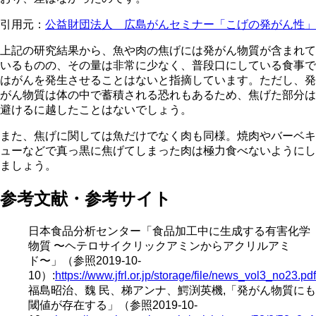
引用元：
公益財団法人 広島がんセミナー「こげの発がん性」
上記の研究結果から、魚や肉の焦げには発がん物質が含まれて
いるものの、その量は非常に少なく、普段口にしている食事で
はがんを発生させることはないと指摘しています。ただし、発
がん物質は体の中で蓄積される恐れもあるため、焦げた部分は
避けるに越したことはないでしょう。
また、焦げに関しては魚だけでなく肉も同様。焼肉やバーベキ
ューなどで真っ黒に焦げてしまった肉は極力食べないようにし
ましょう。
参考文献・参考サイト
日本食品分析センター「食品加工中に生成する有害化学
物質 〜ヘテロサイクリックアミンからアクリルアミ
ド〜」（参照2019-10-
10）:
https://www.jfrl.or.jp/storage/file/news_vol3_no23.
福島昭治、魏 民、梯アンナ、鰐渕英機,「発がん物質にも
閾値が存在する」（参照2019-10-