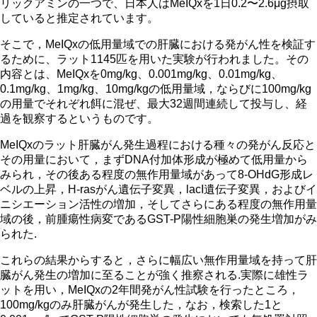
リックアミンの一つで、日本人はMeIQxを1日0.2〜2.6μg摂取
していると推定されています。
そこで，MeIQxの低用量域での肝臓における発がん性を検証す
るために、ラット1145匹を用いた実験が行われました。その
内容とは、MeIQxを0mg/kg、0.001mg/kg、0.01mg/kg、
0.1mg/kg、1mg/kg、10mg/kgの低用量域，ならびに100mg/kg
の用量でそれぞれ餌に混ぜ、最大32週間連続して投与し、経
過を観察するというものです。
MeIQxのラット肝臓がん発生過程における種々の発がん反応と
その用量において，まずDNA付加体形成が極めて低用量から
みられ，その後ある程度の無作用量域があって8-OHdG形成レ
ベルの上昇，H-rasがん遺伝子変異，lacI遺伝子変異，およびイ
ニシエーション活性の増加，そしてさらにある程度の無作用量
域の後，前腫瘍性病変であるGST-P陽性細胞巣の発生増加がみ
られた.
これらの結果からすると，さらに幅広い無作用量域を持って肝
臓がん発生の増加に至ることが強く推察される.実際に雄性ラ
ットを用い，MeIQxの2年間発がん性試験を行ったところ，
100mg/kgのみ肝臓がんが発生した，なお，検索した1と