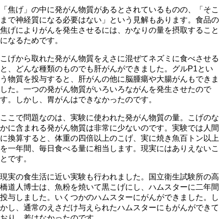
「焦げ」の中に発がん物質があるとされているものの、「そこ
まで神経質になる必要はない」という見解もあります。食品の
焦げによりがんを発生させるには、かなりの量を摂取すること
になるためです。
こげから取れた発がん物質をえさに混ぜてネズミに食べさせる
と、どんな種類のものでも肝がんができました。グルP1とい
う物質を投与すると、肝がんの他に脳腫瘍や大腸がんもできま
した。一つの発がん物質がいろいろながんを発生させたので
す。しかし、胃がんはできなかったのです。
ここで問題なのは、実験に使われた発がん物質の量。こげのな
かに含まれる発がん物質は非常に少ないのです。実験では人間
に換算すると、体重の四倍以上のこげ、実に焼き魚百トン以上
を一年間、毎日食べる量に相当します。現実にはありえないこ
とです。
現実の食生活に近い実験も行われました。国立衛生試験所の高
橋道人博士は、魚粉を焼いて黒こげにし、ハムスターに二年間
投与しました。いくつかのハムスターにがんができました。し
かし、通常のえさだけ与えられたハムスターにもがんができて
おり、差はなかったのです。