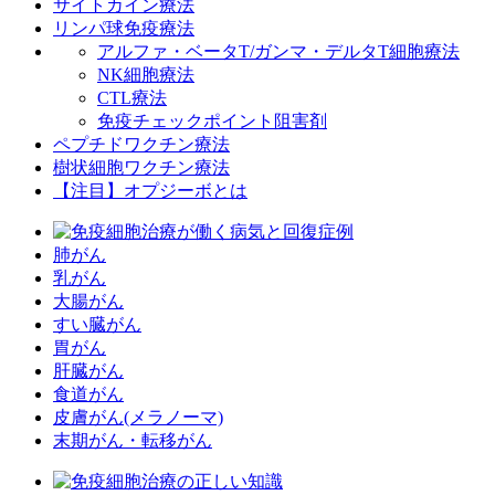
サイトカイン療法
リンパ球免疫療法
アルファ・ベータT/ガンマ・デルタT細胞療法
NK細胞療法
CTL療法
免疫チェックポイント阻害剤
ペプチドワクチン療法
樹状細胞ワクチン療法
【注目】オプジーボとは
肺がん
乳がん
大腸がん
すい臓がん
胃がん
肝臓がん
食道がん
皮膚がん(メラノーマ)
末期がん・転移がん