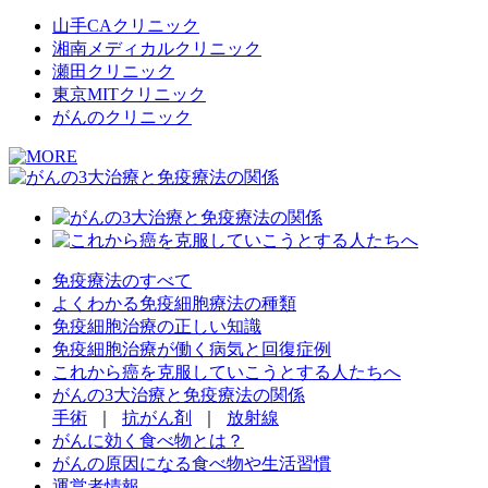
山手CAクリニック
湘南メディカルクリニック
瀬田クリニック
東京MITクリニック
がんのクリニック
免疫療法のすべて
よくわかる免疫細胞療法の種類
免疫細胞治療の正しい知識
免疫細胞治療が働く病気と回復症例
これから癌を克服していこうとする人たちへ
がんの3大治療と免疫療法の関係
手術
｜
抗がん剤
｜
放射線
がんに効く食べ物とは？
がんの原因になる食べ物や生活習慣
運営者情報