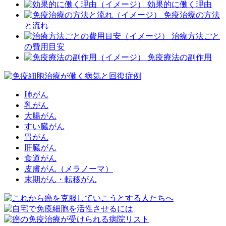
効果的に働く理由
免疫治療の方法
と流れ
治療方法ごと
の費用目安
免疫療法の副作用
肺がん
乳がん
大腸がん
すい臓がん
胃がん
肝臓がん
食道がん
皮膚がん（メラノーマ）
末期がん・転移がん