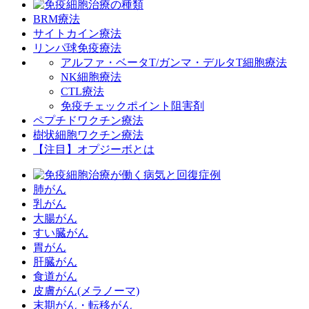
BRM療法
サイトカイン療法
リンパ球免疫療法
アルファ・ベータT/ガンマ・デルタT細胞療法
NK細胞療法
CTL療法
免疫チェックポイント阻害剤
ペプチドワクチン療法
樹状細胞ワクチン療法
【注目】オプジーボとは
肺がん
乳がん
大腸がん
すい臓がん
胃がん
肝臓がん
食道がん
皮膚がん(メラノーマ)
末期がん・転移がん