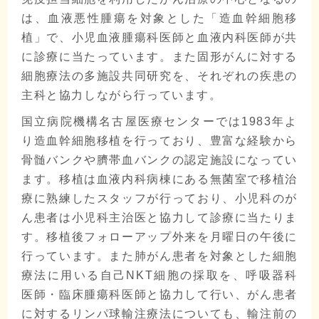
は、血液悪性腫瘍を対象とした「造血幹細胞移
植」で、小児血液腫瘍科医師と血液内科医師が共
に診療に当たっています。また固形がんに対する
細胞療法の多施設共同研究を、それぞれの疾患の
主科と協力しながら行っています。
国立病院機構名古屋医療センターでは1983年よ
り造血幹細胞移植を行っており、豊富な経験から
骨髄バンクや臍帯血バンクの認定施設になってい
ます。移植は血液内科病棟にある無菌室で移植治
療に熟練したスタッフが行っており、小児科のが
ん患者は小児科主治医と協力して診療に当たりま
す。移植後フォローアップ外来を月曜日の午後に
行っています。また肺がん患者を対象とした細胞
療法に用いる自己NKT細胞の採取を、呼吸器科
医師・臨床腫瘍科医師と協力して行い、がん患者
に対するリンパ球輸注療法についても、輸注前の