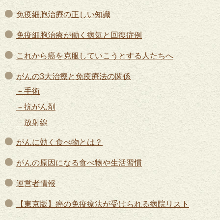
免疫細胞治療の正しい知識
免疫細胞治療が働く病気と回復症例
これから癌を克服していこうとする人たちへ
がんの3大治療と免疫療法の関係
手術
抗がん剤
放射線
がんに効く食べ物とは？
がんの原因になる食べ物や生活習慣
運営者情報
【東京版】癌の免疫療法が受けられる病院リスト