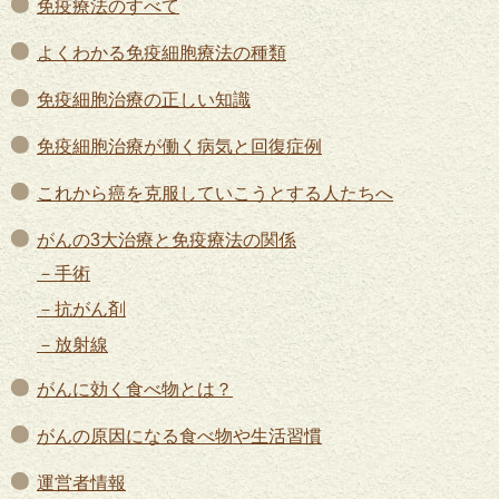
免疫療法のすべて
よくわかる免疫細胞療法の種類
免疫細胞治療の正しい知識
免疫細胞治療が働く病気と回復症例
これから癌を克服していこうとする人たちへ
がんの3大治療と免疫療法の関係
手術
抗がん剤
放射線
がんに効く食べ物とは？
がんの原因になる食べ物や生活習慣
運営者情報