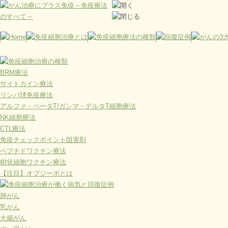
BRM療法
サイトカイン療法
リンパ球免疫療法
アルファ・ベータT/ガンマ・デルタT細胞療法
NK細胞療法
CTL療法
免疫チェックポイント阻害剤
ペプチドワクチン療法
樹状細胞ワクチン療法
【注目】オプジーボとは
肺がん
乳がん
大腸がん