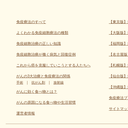
免疫療法のすべて
【東京版】
よくわかる免疫細胞療法の種類
【大阪版】
免疫細胞治療の正しい知識
【福岡版】
免疫細胞治療が働く病気と回復症例
【名古屋版
これから癌を克服していこうとする人たちへ
【札幌版】
がんの3大治療と免疫療法の関係
【仙台版】
｜
｜
手術
抗がん剤
放射線
【沖縄版】
がんに効く食べ物とは？
免疫療法ブ
がんの原因になる食べ物や生活習慣
サイトマッ
運営者情報