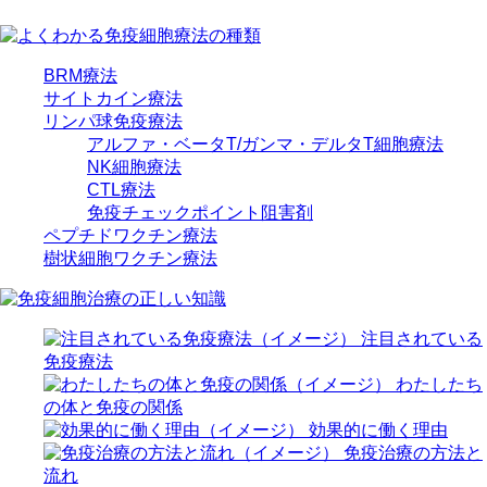
BRM療法
サイトカイン療法
リンパ球免疫療法
アルファ・ベータT/ガンマ・デルタT細胞療法
NK細胞療法
CTL療法
免疫チェックポイント阻害剤
ペプチドワクチン療法
樹状細胞ワクチン療法
注目されている
免疫療法
わたしたち
の体と免疫の関係
効果的に働く理由
免疫治療の方法と
流れ