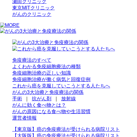
瀬田クリニック
東京MITクリニック
がんのクリニック
免疫療法のすべて
よくわかる免疫細胞療法の種類
免疫細胞治療の正しい知識
免疫細胞治療が働く病気と回復症例
これから癌を克服していこうとする人たちへ
がんの3大治療と免疫療法の関係
手術
｜
抗がん剤
｜
放射線
がんに効く食べ物とは？
がんの原因になる食べ物や生活習慣
運営者情報
【東京版】癌の免疫療法が受けられる病院リスト
【大阪版】癌の免疫療法が受けられる病院リスト