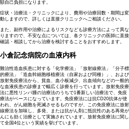
額自己負担になります。
症状・治療法・クリニックにより、費用や治療回数・期間は変
動しますので、詳しくは直接クリニックへご相談ください。
また、副作用や治療によるリスクなども診療方法によって異な
りますので、不安な点については、各クリニックの医師に直接
確認・相談してから治療を検討することをおすすめします。
小倉記念病院の血液内科
難治性造血疾患に対する「化学療法」「放射線療法」「分子標
的療法」「造血幹細胞移植療法（自家および同種）」、および
放射免疫療法から、貧血、血小板減少、出血傾向などの一般的
な血液疾患の診療まで幅広く診療を行っています。放射免疫療
法に悪性リンパ腫の治療法のうちで1番新しい治療法で、免疫
療法がベースになっています。免疫療法には抗CD20抗体が使
われ、がん細胞を死滅させるものですが、この免疫療法に放射
線療法を加味し、多発、または抗がん剤に抵抗性のある再発が
んにも効く治療として実施されています。放射免疫療法に関し
て全国4位という実績を挙げています。