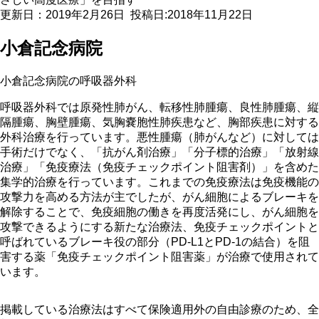
更新日：2019年2月26日
投稿日:2018年11月22日
小倉記念病院
小倉記念病院の呼吸器外科
呼吸器外科では原発性肺がん、転移性肺腫瘍、良性肺腫瘍、縦
隔腫瘍、胸壁腫瘍、気胸嚢胞性肺疾患など、胸部疾患に対する
外科治療を行っています。悪性腫瘍（肺がんなど）に対しては
手術だけでなく、「抗がん剤治療」「分子標的治療」「放射線
治療」「免疫療法（免疫チェックポイント阻害剤）」を含めた
集学的治療を行っています。これまでの免疫療法は免疫機能の
攻撃力を高める方法が主でしたが、がん細胞によるブレーキを
解除することで、免疫細胞の働きを再度活発にし、がん細胞を
攻撃できるようにする新たな治療法、免疫チェックポイントと
呼ばれているブレーキ役の部分（PD-L1とPD-1の結合）を阻
害する薬「免疫チェックポイント阻害薬」が治療で使用されて
います。
掲載している治療法はすべて保険適用外の自由診療のため、全